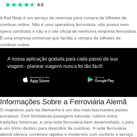
A Rail Ninja é um serviço de reservas para compra de bilhetes de
comboio online. Não é uma operadora ferroviária, não possui nem
opera comboios e não é o site oficial de nenhuma empresa ferroviária.
É uma empresa comercial que facilita a compra de bilhetes de
comboio online.
A nossa aplicação gratuita para cada passo da sua
viagem - planear viagens nunca foi tão fácil!
Informações Sobre a Ferroviária Alemã
O majestoso país da Alemanha é um dos mais fascinantes países
europeus. Com fantásticas paisagens naturais, cultura única,
tradições históricas, e uma rede ferroviária bem desenvolvida, o país
é um ótimo destino para descobrir de comboio. A rede ferroviária
alemã oferece comboios rápidos e modernos com conforto e serviço