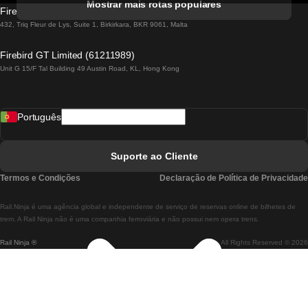
Mostrar mais rotas populares
Firebird GT Limited (OC 1451)
Comboios De Lisboa A Lagos
432, Triq Fleur de Lys, Suite 1, Birkirkara, BKR 9061, Malta
Comboios De Lagos A Lisboa
Firebird GT Limited (61211989)
Unit G 15/F Tal Building 49 Austin Road, KL, Hong Kong
Comboios De Lisboa A Madrid
Comboios De Madrid A Lisboa
Português
Comboios De Lisboa A Faro
Comboios De Faro A Lisboa
Suporte ao Cliente
Comboios De Lisboa A Coimbra
Termos e Condições
Declaração de Política de Privacidade
Comboios De Coimbra A Lisboa
Rail.Ninja é uma agência global e independente de serviço de reservas online de bilhetes de
Comboios De Lisboa A Braga
trem. A Rail Ninja não é uma companhia ferroviária e não possui nem opera trens.
Rail Ninja ®
All Rights Reserved © 2026
Comboios De Braga A Lisboa
Comboios De Porto A Coimbra
Comboios De Coimbra A Porto