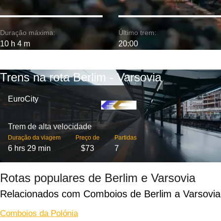
Duração máxima:
Último trem:
10 h 4 m
20:00
Trens na rota Berlim - Varsovia
EuroCity
Trem de alta velocidade
Duração da viagem
Preço de
Partidas
6 hrs 29 min
$73
7
Rotas populares de Berlim e Varsovia
Relacionados com Comboios de Berlim a Varsovia
Comboios da Polónia