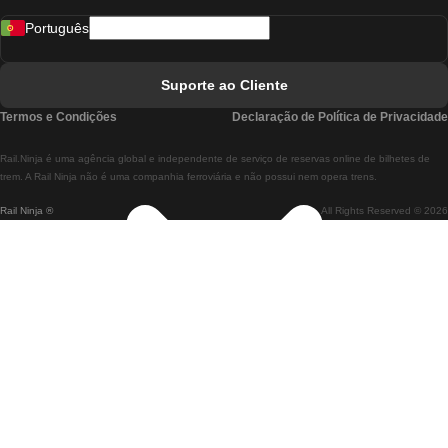
Português
Comboios De Lisboa A Faro
Comboios De Faro A Lisboa
Suporte ao Cliente
Comboios De Lisboa A Coimbra
Termos e Condições
Declaração de Política de Privacidade
Comboios De Coimbra A Lisboa
Rail.Ninja é uma agência global e independente de serviço de reservas online de bilhetes de
Comboios De Lisboa A Braga
trem. A Rail Ninja não é uma companhia ferroviária e não possui nem opera trens.
Rail Ninja ®
All Rights Reserved © 2026
Comboios De Braga A Lisboa
Comboios De Porto A Coimbra
Comboios De Coimbra A Porto
Comboios De Barcelona A Madrid
Comboios De Madrid A Barcelona
Comboios De Barcelona A Valência
Comboios De Valência A Barcelona