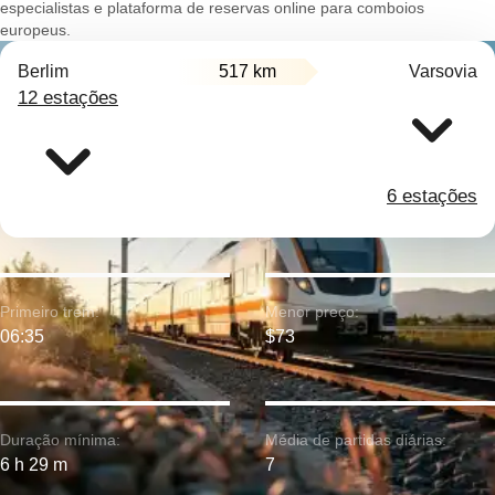
especialistas e plataforma de reservas online para comboios
europeus.
Berlim
517 km
Varsovia
12 estações
6 estações
Primeiro trem:
Menor preço:
06:35
$73
Duração mínima:
Média de partidas diárias:
6 h 29 m
7