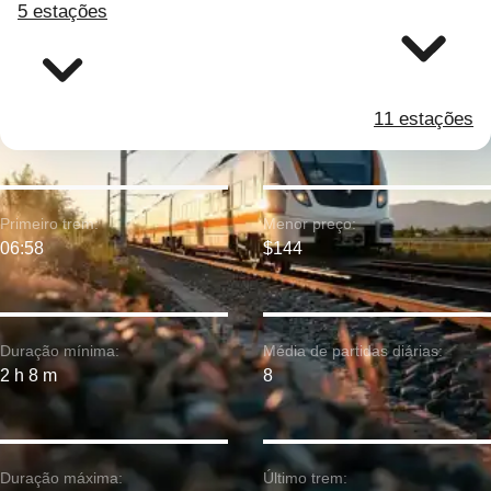
5 estações
11 estações
Primeiro trem:
Menor preço:
06:58
$144
Duração mínima:
Média de partidas diárias:
2 h 8 m
8
Duração máxima:
Último trem: