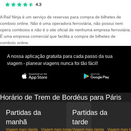
A Rail Ninja é um serviço de reservas para compra de bilhetes de
comboio online. Não é uma operadora ferroviária, não possui nem
opera comboios e não é o site oficial de nenhuma empresa ferroviária.
É uma empresa comercial que facilita a compra de bilhetes de
comboio online.
A nossa aplicação gratuita para cada passo da sua
viagem - planear viagens nunca foi tão fácil!
Horário de Trem de Bordéus para Páris
Partidas da
Partidas da
manhã
tarde
Viagem mais rápida
Viagem mais longa
Viagem mais rápida
Viagem mais l