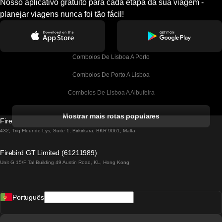
Nosso aplicativo gratuito para cada etapa da sua viagem -
planejar viagens nunca foi tão fácil!
Comboios De Lisboa A Porto
Comboios De Porto A Lisboa
Comboios De Lisboa A Albufeira
Comboios De Albufeira A Lisboa
Mostrar mais rotas populares
Firebird GT Limited (OC 1451)
Comboios De Lisboa A Lagos
432, Triq Fleur de Lys, Suite 1, Birkirkara, BKR 9061, Malta
Comboios De Lagos A Lisboa
Firebird GT Limited (61211989)
Unit G 15/F Tal Building 49 Austin Road, KL, Hong Kong
Comboios De Lisboa A Madrid
Comboios De Madrid A Lisboa
Português
Comboios De Lisboa A Faro
Comboios De Faro A Lisboa