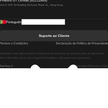
Firebird GT Limited (61211989)
Unit G 15/F Tal Building 49 Austin Road, KL, Hong Kong
Comboios De Lisboa A Madrid
Comboios De Madrid A Lisboa
Português
Comboios De Lisboa A Faro
Comboios De Faro A Lisboa
Suporte ao Cliente
Comboios De Lisboa A Coimbra
Termos e Condições
Declaração de Política de Privacidade
Comboios De Coimbra A Lisboa
Rail.Ninja é uma agência global e independente de serviço de reservas online de bilhetes de
Comboios De Lisboa A Braga
trem. A Rail Ninja não é uma companhia ferroviária e não possui nem opera trens.
Rail Ninja ®
All Rights Reserved © 2026
Comboios De Braga A Lisboa
Comboios De Porto A Coimbra
Comboios De Coimbra A Porto
Comboios De Barcelona A Madrid
Comboios De Madrid A Barcelona