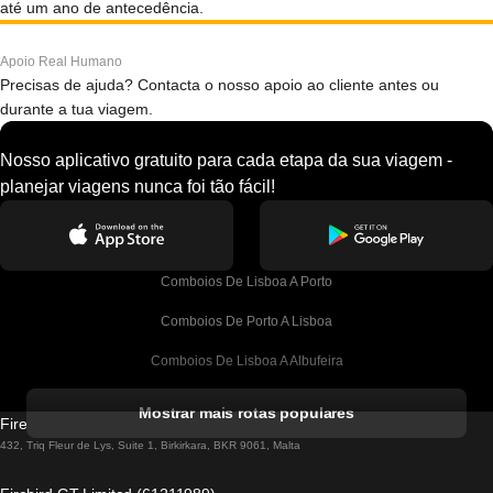
até um ano de antecedência.
Apoio Real Humano
Precisas de ajuda? Contacta o nosso apoio ao cliente antes ou
durante a tua viagem.
Nosso aplicativo gratuito para cada etapa da sua viagem -
planejar viagens nunca foi tão fácil!
Comboios De Lisboa A Porto
Comboios De Porto A Lisboa
Comboios De Lisboa A Albufeira
Comboios De Albufeira A Lisboa
Mostrar mais rotas populares
Firebird GT Limited (OC 1451)
Comboios De Lisboa A Lagos
432, Triq Fleur de Lys, Suite 1, Birkirkara, BKR 9061, Malta
Comboios De Lagos A Lisboa