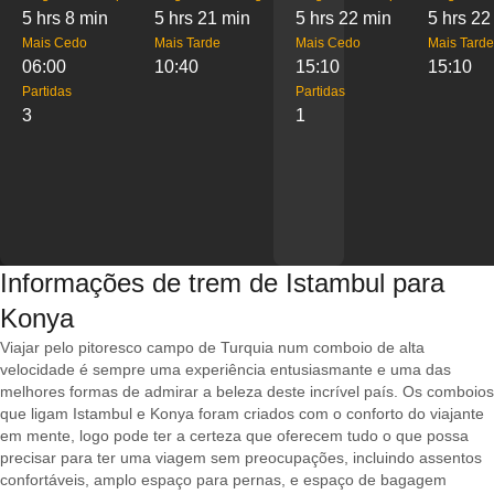
5 hrs 8 min
5 hrs 21 min
5 hrs 22 min
5 hrs 22
Mais Cedo
Mais Tarde
Mais Cedo
Mais Tarde
06:00
10:40
15:10
15:10
Partidas
Partidas
3
1
Informações de trem de Istambul para
Konya
Viajar pelo pitoresco campo de Turquia num comboio de alta
velocidade é sempre uma experiência entusiasmante e uma das
melhores formas de admirar a beleza deste incrível país. Os comboios
que ligam Istambul e Konya foram criados com o conforto do viajante
em mente, logo pode ter a certeza que oferecem tudo o que possa
precisar para ter uma viagem sem preocupações, incluindo assentos
confortáveis, amplo espaço para pernas, e espaço de bagagem