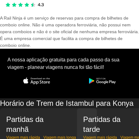
A Rail Ninja é um serviço de reservas para compra de bilhetes de
comboio online. Não é uma operadora ferroviária, não possui nem
opera comboios e não é o site oficial de nenhuma empresa ferroviária.
É uma empresa comercial que facilita a compra de bilhetes de
comboio online.
A nossa aplicação gratuita para cada passo da sua
viagem - planear viagens nunca foi tão fácil!
Horário de Trem de Istambul para Konya
Partidas da
Partidas da
manhã
tarde
Viagem mais rápida
Viagem mais longa
Viagem mais rápida
Viagem ma