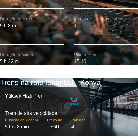
Duração mínima:
Média de partidas diárias:
5 h 8 m
4
Duração máxima:
Último trem:
5 h 22 m
15:10
Trens na rota Istambul - Konya
Yüksek Hızlı Tren
Trem de alta velocidade
Duração da viagem
Preço de
Partidas
5 hrs 8 min
$60
4