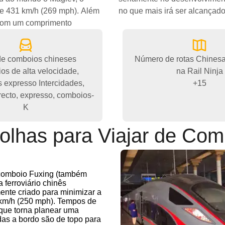
e 431 km/h (269 mph). Além
no que mais irá ser alcançad
a com um comprimento
de comboios chineses
Número de rotas Chines
s de alta velocidade,
na Rail Ninja
 expresso Intercidades,
+15
recto, expresso, comboios-
K
olhas para Viajar de Com
o comboio Fuxing (também
ferroviário chinês
nte criado para minimizar a
0 km/h (250 mph). Tempos de
 que torna planear uma
das a bordo são de topo para