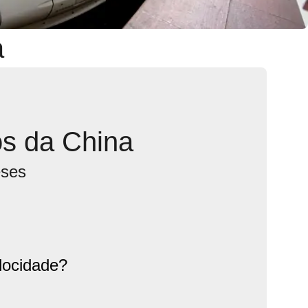
a
s da China
eses
locidade?