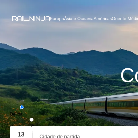
Europa
Ásia e Oceania
Américas
Oriente Médio
C
De ida
De ida e volta
13
Cidade de partida