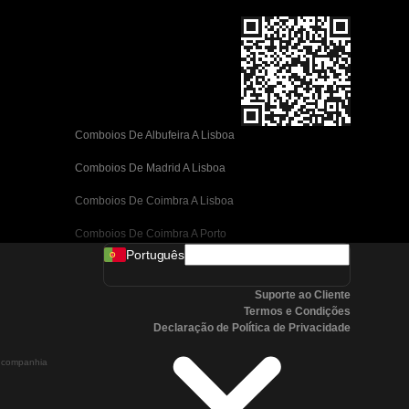
Comboios De Albufeira A Lisboa
Comboios De Madrid A Lisboa
Comboios De Coimbra A Lisboa
Comboios De Coimbra A Porto
Português
Comboios De Valência A Barcelona
Suporte ao Cliente
Comboios De Sevilha A Barcelona
Termos e Condições
Declaração de Política de Privacidade
Comboios De Málaga A Barcelona
a companhia
Comboios De Málaga A Madrid
Comboios De Córdoba A Madrid