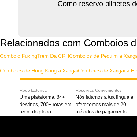
Como reservo bilhetes 
Relacionados com Comboios d
Comboio Fuxing
Trem Da CRH
Comboios de Pequim a Xanga
Comboios de Hong Kong a Xangai
Comboios de Xangai a H
Rede Extensa
Reservas Convenientes
Uma plataforma, 34+
Nós falamos a tua língua e
destinos, 700+ rotas em
oferecemos mais de 20
redor do globo.
métodos de pagamento.