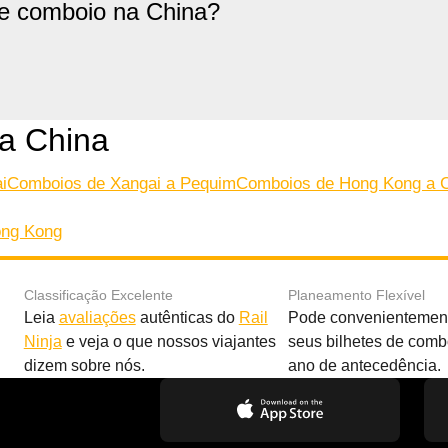
de comboio na China?
a China
i
Comboios de Xangai a Pequim
Comboios de Hong Kong a 
ong Kong
Classificação Excelente
Planeamento Flexível
Leia
avaliações
autênticas do
Rail
Pode convenientement
Ninja
e veja o que nossos viajantes
seus bilhetes de com
dizem sobre nós.
ano de antecedência.