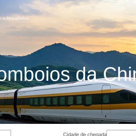
 e África
Sobre
omboios da Chi
Cidade de chegada