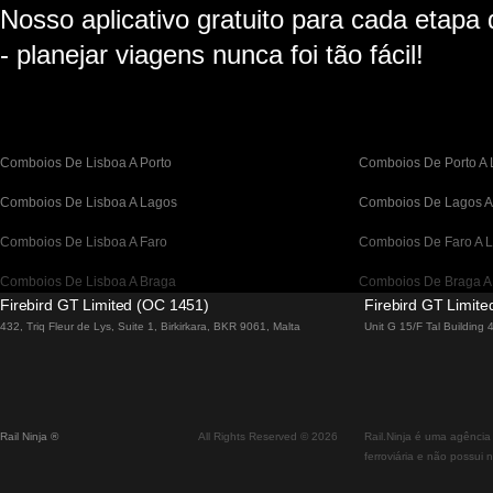
Nosso aplicativo gratuito para cada etapa
- planejar viagens nunca foi tão fácil!
Comboios De Lisboa A Porto
Comboios De Porto A 
Comboios De Lisboa A Lagos
Comboios De Lagos A
Comboios De Lisboa A Faro
Comboios De Faro A L
Comboios De Lisboa A Braga
Comboios De Braga A
Firebird GT Limited (OC 1451)
Firebird GT Limit
Comboios De Barcelona A Madrid
Comboios De Madrid 
432, Triq Fleur de Lys, Suite 1, Birkirkara, BKR 9061, Malta
Unit G 15/F Tal Building
Comboios De Barcelona a Paris
Comboios De Paris A 
Comboios De Barcelona A San Sebastian
Comboios De San Seb
Rail Ninja ®
All Rights Reserved © 2026
Rail.Ninja é uma agência
Comboios De Madrid A Sevilha
Comboios De Sevilha 
ferroviária e não possui 
Comboios De Madrid A Valência
Comboio De Valência 