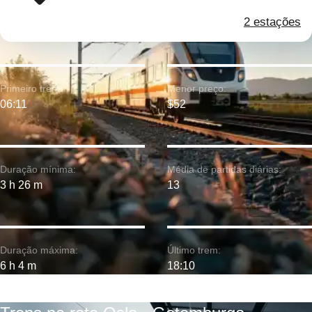
2 estações
Primeiro trem:
Menor preço:
06:11
$52
Duração mínima:
Média de partidas diárias:
3 h 26 m
13
Duração máxima:
Último trem:
6 h 4 m
18:10