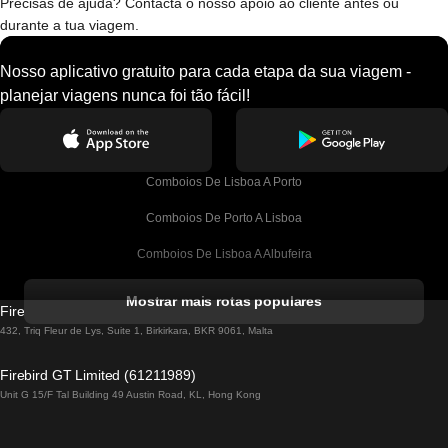
Precisas de ajuda? Contacta o nosso apoio ao cliente antes ou
durante a tua viagem.
Nosso aplicativo gratuito para cada etapa da sua viagem -
planejar viagens nunca foi tão fácil!
Comboios De Lisboa A Porto
Comboios De Porto A Lisboa
Comboios De Lisboa A Albufeira
Comboios De Albufeira A Lisboa
Mostrar mais rotas populares
Firebird GT Limited (OC 1451)
Comboios De Lisboa A Lagos
432, Triq Fleur de Lys, Suite 1, Birkirkara, BKR 9061, Malta
Comboios De Lagos A Lisboa
Firebird GT Limited (61211989)
Unit G 15/F Tal Building 49 Austin Road, KL, Hong Kong
Comboios De Lisboa A Madrid
Comboios De Madrid A Lisboa