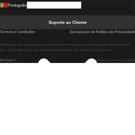
Português
Comboios De Lisboa A Faro
Comboios De Faro A Lisboa
Suporte ao Cliente
Comboios De Lisboa A Coimbra
Termos e Condições
Declaração de Política de Privacidade
Comboios De Coimbra A Lisboa
Rail.Ninja é uma agência global e independente de serviço de reservas online de bilhetes de
Comboios De Lisboa A Braga
trem. A Rail Ninja não é uma companhia ferroviária e não possui nem opera trens.
Rail Ninja ®
All Rights Reserved © 2026
Comboios De Braga A Lisboa
Comboios De Porto A Coimbra
Comboios De Coimbra A Porto
Comboios De Barcelona A Madrid
Comboios De Madrid A Barcelona
Comboios De Barcelona A Valência
Comboios De Valência A Barcelona