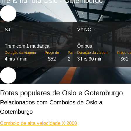
Trens na rota Oslo - Gotemburgo
SJ
VY.NO
Trem com 1 mudança
Ônibus
Duração da viagem
Preço de
Partidas
Duração da viagem
Preço d
4 hrs 7 min
$52
2
3 hrs 30 min
$61
Rotas populares de Oslo e Gotemburgo
Relacionados com Comboios de Oslo a 
Gotemburgo
Comboio de alta velocidade X 2000