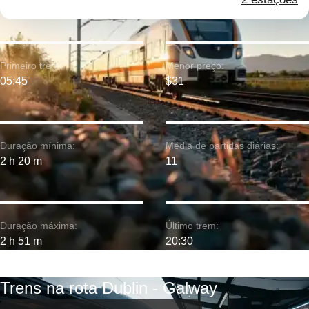
Primeiro trem:
Menor preço:
05:45
$31
Duração mínima:
Média de partidas diárias:
2 h 20 m
11
Duração máxima:
Último trem:
2 h 51 m
20:30
Trens na rota Dublin - Galway