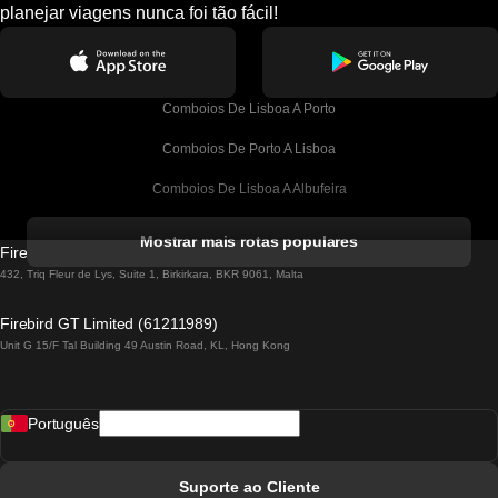
planejar viagens nunca foi tão fácil!
Comboios De Lisboa A Porto
Comboios De Porto A Lisboa
Comboios De Lisboa A Albufeira
Comboios De Albufeira A Lisboa
Mostrar mais rotas populares
Firebird GT Limited (OC 1451)
Comboios De Lisboa A Lagos
432, Triq Fleur de Lys, Suite 1, Birkirkara, BKR 9061, Malta
Comboios De Lagos A Lisboa
Firebird GT Limited (61211989)
Unit G 15/F Tal Building 49 Austin Road, KL, Hong Kong
Comboios De Lisboa A Madrid
Comboios De Madrid A Lisboa
Português
Comboios De Lisboa A Faro
Comboios De Faro A Lisboa
Suporte ao Cliente