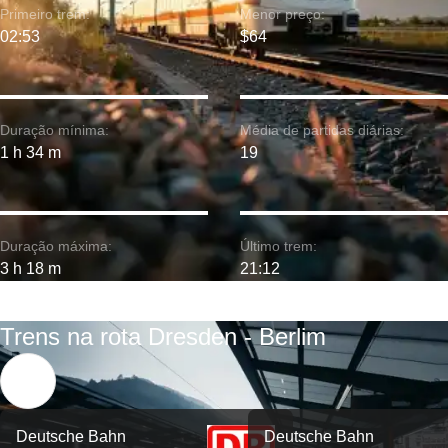
Primeiro trem:
Menor preço:
02:53
$64
Duração mínima:
Média de partidas diárias:
1 h 34 m
19
Duração máxima:
Último trem:
3 h 18 m
21:12
Trens na rota Dresden - Berlim
Deutsche Bahn
Deutsche Bahn