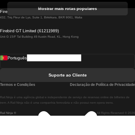
Comboios De Albufeira A Lisboa
Mostrar mais rotas populares
Firebird GT Limited (OC 1451)
Comboios De Lisboa A Lagos
432, Triq Fleur de Lys, Suite 1, Birkirkara, BKR 9061, Malta
Comboios De Lagos A Lisboa
Firebird GT Limited (61211989)
Unit G 15/F Tal Building 49 Austin Road, KL, Hong Kong
Comboios De Lisboa A Madrid
Comboios De Madrid A Lisboa
Português
Comboios De Lisboa A Faro
Comboios De Faro A Lisboa
Suporte ao Cliente
Comboios De Lisboa A Coimbra
Termos e Condições
Declaração de Política de Privacidade
Comboios De Coimbra A Lisboa
Rail.Ninja é uma agência global e independente de serviço de reservas online de bilhetes de
Comboios De Lisboa A Braga
trem. A Rail Ninja não é uma companhia ferroviária e não possui nem opera trens.
Rail Ninja ®
All Rights Reserved © 2026
Comboios De Braga A Lisboa
Comboios De Porto A Coimbra