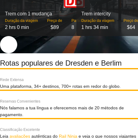
Trem com 1 mudança
Trem intercity
Duração da viagem
Preço de
Partidas
Duração da viagem
Preço d
2 hrs 0 min
$89
8
1 hrs 34 min
$64
Rotas populares de Dresden e Berlim
Rede Extensa
Uma plataforma, 34+ destinos, 700+ rotas em redor do globo.
Reservas Convenientes
Nós falamos a tua língua e oferecemos mais de 20 métodos de
pagamento.
Classificação Excelente
Leia
avaliações
autênticas do
Rail Ninja
e veja o que nossos viajantes