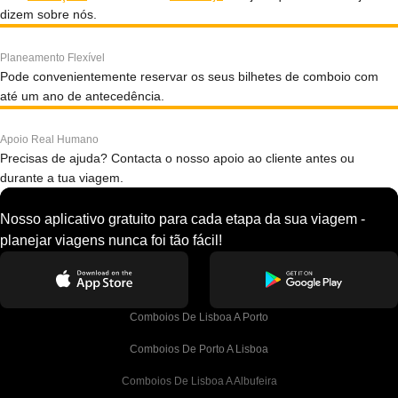
dizem sobre nós.
Planeamento Flexível
Pode convenientemente reservar os seus bilhetes de comboio com
até um ano de antecedência.
Apoio Real Humano
Precisas de ajuda? Contacta o nosso apoio ao cliente antes ou
durante a tua viagem.
Nosso aplicativo gratuito para cada etapa da sua viagem -
planejar viagens nunca foi tão fácil!
Comboios De Lisboa A Porto
Comboios De Porto A Lisboa
Comboios De Lisboa A Albufeira