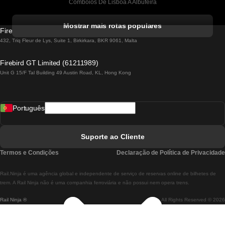
Comboios De Lisboa A Albufeira
Comboios De Albufeira A Lisboa
Mostrar mais rotas populares
Firebird GT Limited (OC 1451)
Comboios De Lisboa A Lagos
432, Triq Fleur de Lys, Suite 1, Birkirkara, BKR 9061, Malta
Comboios De Lagos A Lisboa
Firebird GT Limited (61211989)
Unit G 15/F Tal Building 49 Austin Road, KL, Hong Kong
Comboios De Lisboa A Madrid
Comboios De Madrid A Lisboa
Português
Comboios De Lisboa A Faro
Comboios De Faro A Lisboa
Suporte ao Cliente
Comboios De Lisboa A Coimbra
Termos e Condições
Declaração de Política de Privacidade
Comboios De Coimbra A Lisboa
Rail.Ninja é uma agência global e independente de serviço de reservas online de bilhetes de
Comboios De Lisboa A Braga
trem. A Rail Ninja não é uma companhia ferroviária e não possui nem opera trens.
Rail Ninja ®
All Rights Reserved © 2026
Comboios De Braga A Lisboa
Comboios De Porto A Coimbra