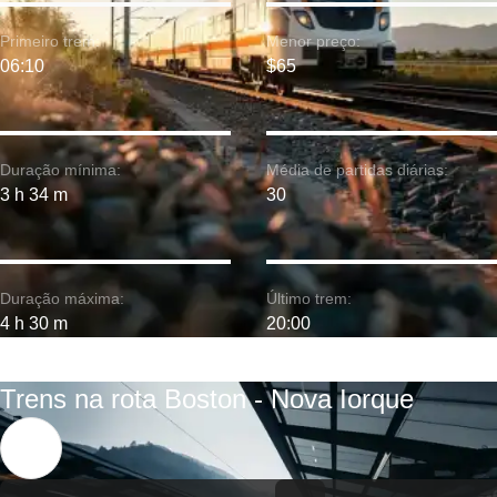
Primeiro trem:
Menor preço:
06:10
$65
Duração mínima:
Média de partidas diárias:
3 h 34 m
30
Duração máxima:
Último trem:
4 h 30 m
20:00
Trens na rota Boston - Nova Iorque