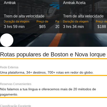
Amtrak
Amtrak Acela
Trem de alta velocidade
Trem de alta velocidade
Duração da viagem
Preço de
Partidas
Duração da viagem
Preço d
3 hrs 59 min
$65
20
3 hrs 34 min
$188
Rotas populares de Boston e Nova Iorque
Rede Extensa
Uma plataforma, 34+ destinos, 700+ rotas em redor do globo.
Reservas Convenientes
Nós falamos a tua língua e oferecemos mais de 20 métodos de
pagamento.
Classificação Excelente