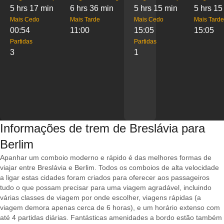
5 hrs 17 min
6 hrs 36 min
5 hrs 15 min
5 hrs 15
Mais Cedo
Mais Tarde
Mais Cedo
Mais Tarde
00:54
11:00
15:05
15:05
Partidas
Partidas
3
1
Informações de trem de Breslávia para
Berlim
Apanhar um comboio moderno e rápido é das melhores formas de
viajar entre Breslávia e Berlim. Todos os comboios de alta velocidade
a ligar estas cidades foram criados para oferecer aos passageiros
tudo o que possam precisar para uma viagem agradável, incluindo
várias classes de viagem por onde escolher, viagens rápidas (a
viagem demora apenas cerca de 6 horas), e um horário extenso com
até 4 partidas diárias. Fantásticas amenidades a bordo estão também