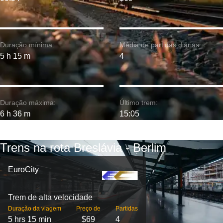
Duração mínima:
Média de partidas diárias:
5 h 15 m
4
Duração máxima:
Último trem:
6 h 36 m
15:05
Trens na rota Breslávia - Berlim
EuroCity
Trem de alta velocidade
Duração da viagem
Preço de
Partidas
5 hrs 15 min
$69
4