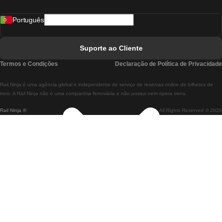
Comboios De Madrid A Lisboa
Português
Comboios De Lisboa A Faro
Comboios De Faro A Lisboa
Suporte ao Cliente
Comboios De Lisboa A Coimbra
Termos e Condições
Declaração de Política de Privacidade
Comboios De Coimbra A Lisboa
Rail.Ninja é uma agência global e independente de serviço de reservas online de bilhetes de
Comboios De Lisboa A Braga
trem. A Rail Ninja não é uma companhia ferroviária e não possui nem opera trens.
Rail Ninja ®
All Rights Reserved © 2026
Comboios De Braga A Lisboa
Comboios De Porto A Coimbra
Comboios De Coimbra A Porto
Comboios De Barcelona A Madrid
Comboios De Madrid A Barcelona
Comboios De Barcelona A Valência
Comboios De Valência A Barcelona