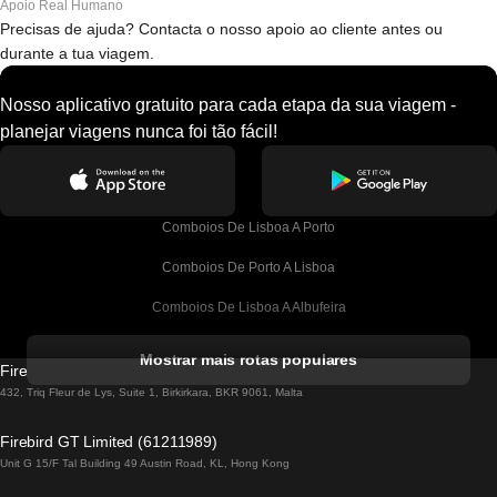
Apoio Real Humano
Precisas de ajuda? Contacta o nosso apoio ao cliente antes ou
durante a tua viagem.
Nosso aplicativo gratuito para cada etapa da sua viagem -
planejar viagens nunca foi tão fácil!
Comboios De Lisboa A Porto
Comboios De Porto A Lisboa
Comboios De Lisboa A Albufeira
Comboios De Albufeira A Lisboa
Mostrar mais rotas populares
Firebird GT Limited (OC 1451)
Comboios De Lisboa A Lagos
432, Triq Fleur de Lys, Suite 1, Birkirkara, BKR 9061, Malta
Comboios De Lagos A Lisboa
Firebird GT Limited (61211989)
Unit G 15/F Tal Building 49 Austin Road, KL, Hong Kong
Comboios De Lisboa A Madrid