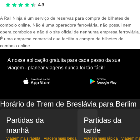
A Rail Ninja é um serviço de reservas para compra de bilhetes de
comboio online. Não é uma operadora ferroviária, não possui nem
opera comboios e não é o site oficial de nenhuma empresa ferroviária.
É uma empresa comercial que facilita a compra de bilhetes de
comboio online.
A nossa aplicação gratuita para cada passo da sua
viagem - planear viagens nunca foi tão fácil!
Horário de Trem de Breslávia para Berlim
Partidas da
Partidas da
manhã
tarde
Viagem mais rápida
Viagem mais longa
Viagem mais rápida
Viagem ma