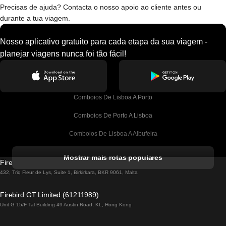
Precisas de ajuda? Contacta o nosso apoio ao cliente antes ou
durante a tua viagem.
Nosso aplicativo gratuito para cada etapa da sua viagem -
planejar viagens nunca foi tão fácil!
Comboios De Lisboa A Porto
Comboios De Porto A Lisboa
Comboios De Lisboa A Albufeira
Comboios De Albufeira A Lisboa
Mostrar mais rotas populares
Firebird GT Limited (OC 1451)
Comboios De Lisboa A Lagos
432, Triq Fleur de Lys, Suite 1, Birkirkara, BKR 9061, Malta
Comboios De Lagos A Lisboa
Firebird GT Limited (61211989)
Unit G 15/F Tal Building 49 Austin Road, KL, Hong Kong
Comboios De Lisboa A Madrid
Comboios De Madrid A Lisboa