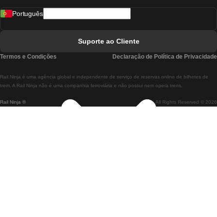
Português
Comboios De Lisboa A Faro
Comboios De Faro A Lisboa
Suporte ao Cliente
Comboios De Lisboa A Coimbra
Termos e Condições
Declaração de Política de Privacidade
Comboios De Coimbra A Lisboa
Rail.Ninja é uma agência global e independente de serviço de reservas online de bilhetes de
Comboios De Lisboa A Braga
trem. A Rail Ninja não é uma companhia ferroviária e não possui nem opera trens.
Rail Ninja ®
All Rights Reserved © 2026
Comboios De Braga A Lisboa
Comboios De Porto A Coimbra
Comboios De Coimbra A Porto
Comboios De Barcelona A Madrid
Comboios De Madrid A Barcelona
Comboios De Barcelona A Valência
Comboios De Valência A Barcelona