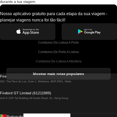
durante a tua viagem.
Nosso aplicativo gratuito para cada etapa da sua viagem -
planejar viagens nunca foi tão fácil!
Comboios De Lisboa A Porto
Comboios De Porto A Lisboa
Comboios De Lisboa A Albufeira
Comboios De Albufeira A Lisboa
Mostrar mais rotas populares
Firebird GT Limited (OC 1451)
Comboios De Lisboa A Lagos
432, Triq Fleur de Lys, Suite 1, Birkirkara, BKR 9061, Malta
Comboios De Lagos A Lisboa
Firebird GT Limited (61211989)
Unit G 15/F Tal Building 49 Austin Road, KL, Hong Kong
Comboios De Lisboa A Madrid
Comboios De Madrid A Lisboa
Português