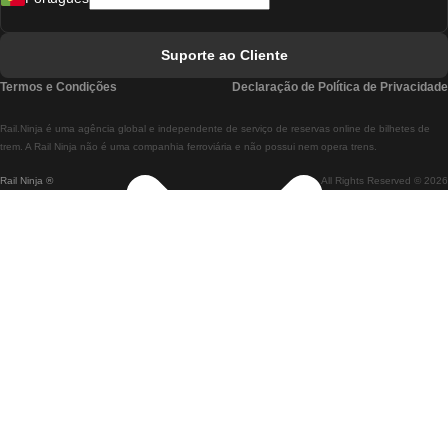
Comboios De Lisboa A Faro
Comboios De Faro A Lisboa
Suporte ao Cliente
Comboios De Lisboa A Coimbra
Termos e Condições
Declaração de Política de Privacidade
Comboios De Coimbra A Lisboa
Rail.Ninja é uma agência global e independente de serviço de reservas online de bilhetes de
Comboios De Lisboa A Braga
trem. A Rail Ninja não é uma companhia ferroviária e não possui nem opera trens.
Rail Ninja ®
All Rights Reserved © 2026
Comboios De Braga A Lisboa
Comboios De Porto A Coimbra
Comboios De Coimbra A Porto
Comboios De Barcelona A Madrid
Comboios De Madrid A Barcelona
Comboios De Barcelona A Valência
Comboios De Valência A Barcelona
Comboios De Barcelona a Paris