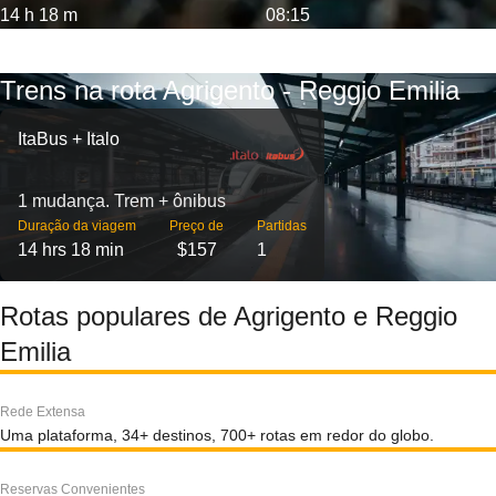
14 h 18 m
08:15
Trens na rota Agrigento - Reggio Emilia
ItaBus + Italo
1 mudança. Trem + ônibus
Duração da viagem
Preço de
Partidas
14 hrs 18 min
$157
1
Rotas populares de Agrigento e Reggio
Emilia
Rede Extensa
Uma plataforma, 34+ destinos, 700+ rotas em redor do globo.
Reservas Convenientes