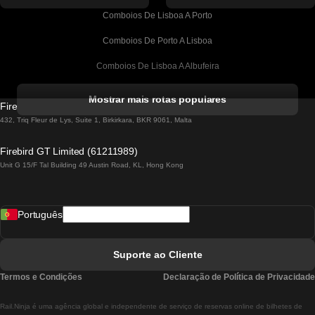
Comboios De Lisboa A Porto
Comboios De Porto A Lisboa
Comboios De Lisboa A Albufeira
Comboios De Albufeira A Lisboa
Mostrar mais rotas populares
Firebird GT Limited (OC 1451)
Comboios De Lisboa A Lagos
432, Triq Fleur de Lys, Suite 1, Birkirkara, BKR 9061, Malta
Comboios De Lagos A Lisboa
Firebird GT Limited (61211989)
Unit G 15/F Tal Building 49 Austin Road, KL, Hong Kong
Comboios De Lisboa A Madrid
Comboios De Madrid A Lisboa
Português
Comboios De Lisboa A Faro
Comboios De Faro A Lisboa
Suporte ao Cliente
Comboios De Lisboa A Coimbra
Termos e Condições
Declaração de Política de Privacidade
Comboios De Coimbra A Lisboa
Rail.Ninja é uma agência global e independente de serviço de reservas online de bilhetes de