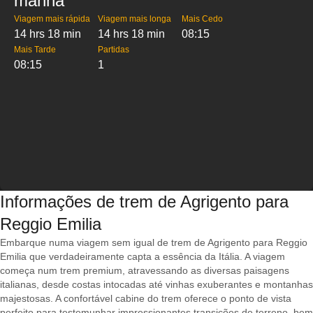
manhã
Viagem mais rápida
Viagem mais longa
Mais Cedo
14 hrs 18 min
14 hrs 18 min
08:15
Mais Tarde
Partidas
08:15
1
Informações de trem de Agrigento para
Reggio Emilia
Embarque numa viagem sem igual de trem de Agrigento para Reggio
Emilia que verdadeiramente capta a essência da Itália. A viagem
começa num trem premium, atravessando as diversas paisagens
italianas, desde costas intocadas até vinhas exuberantes e montanhas
majestosas. A confortável cabine do trem oferece o ponto de vista
perfeito para testemunhar impressionantes transições de terreno, bem