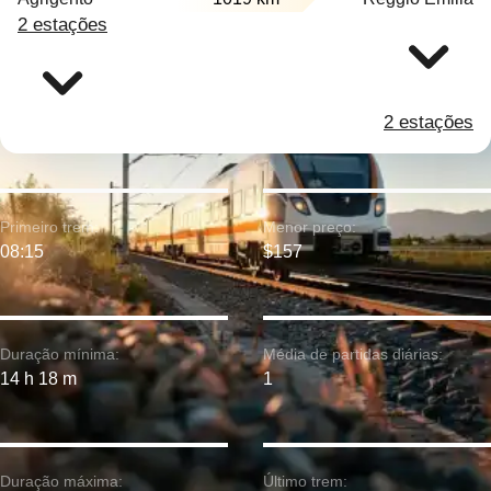
2 estações
2 estações
Primeiro trem:
Menor preço:
08:15
$157
Duração mínima:
Média de partidas diárias:
14 h 18 m
1
Duração máxima:
Último trem: