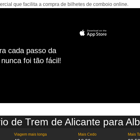
ial que facilita a compra de bilhetes de comboio online.
ara cada passo da
unca foi tão fácil!
io de Trem de Alicante para Al
Viagem mais longa
Mais Cedo
Mais T