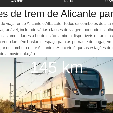
48 min
18:00
20:5
s de trem de Alicante pa
viajar entre Alicante e Albacete. Todos os comboios de alta ve
gradável, incluindo várias classes de viagem por onde escolh
ásticas amenidades a bordo estão também disponíveis durante a
ecendo também bastante espaço para as pernas e de bagagem. 
ajar de comboio entre Alicante e Albacete é que as estações de
ando a movimentação.
145 km