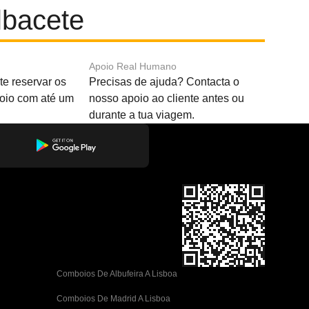
lbacete
Apoio Real Humano
e reservar os
Precisas de ajuda? Contacta o
boio com até um
nosso apoio ao cliente antes ou
durante a tua viagem.
Comboios De Albufeira A Lisboa
Comboios De Madrid A Lisboa