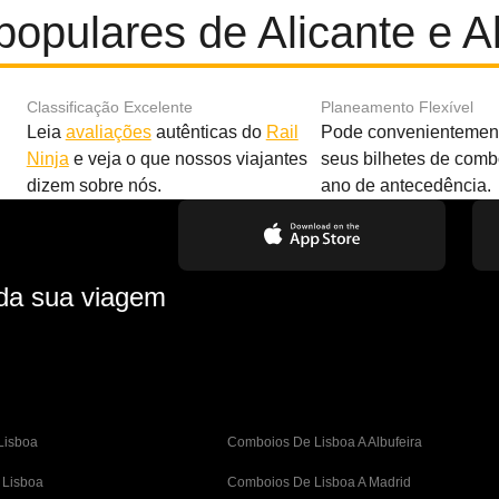
populares de Alicante e A
Classificação Excelente
Planeamento Flexível
Leia
avaliações
autênticas do
Rail
Pode convenientement
Ninja
e veja o que nossos viajantes
seus bilhetes de com
dizem sobre nós.
ano de antecedência.
 da sua viagem
Lisboa
Comboios De Lisboa A Albufeira
 Lisboa
Comboios De Lisboa A Madrid