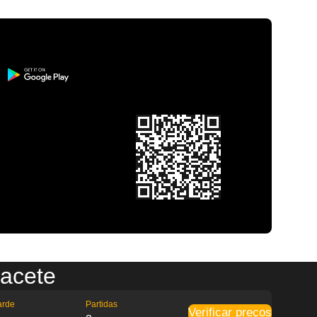
bacete
arde
Partidas
Verificar preços