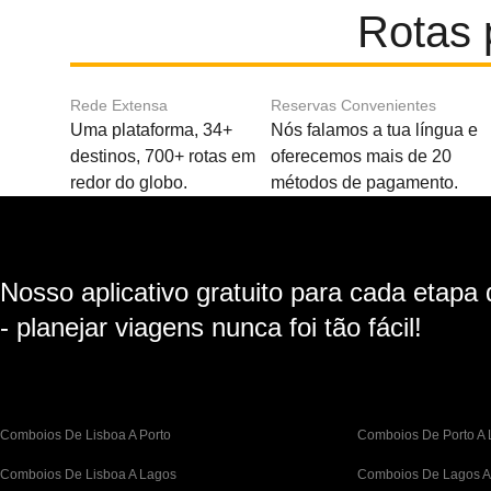
Rotas 
Rede Extensa
Reservas Convenientes
Uma plataforma, 34+
Nós falamos a tua língua e
destinos, 700+ rotas em
oferecemos mais de 20
redor do globo.
métodos de pagamento.
Nosso aplicativo gratuito para cada etapa
- planejar viagens nunca foi tão fácil!
Comboios De Lisboa A Porto
Comboios De Porto A 
Comboios De Lisboa A Lagos
Comboios De Lagos A