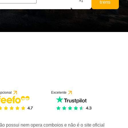
×
1
trens
 1 avaliação
pcional
Excelente
ão possui nem opera comboios e não é o site oficial