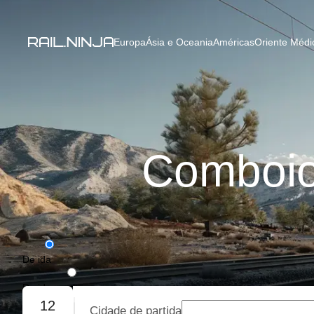
Europa
Ásia e Oceania
Américas
Oriente Médio
Comboios
De ida
De ida e volta
12
Cidade de partida