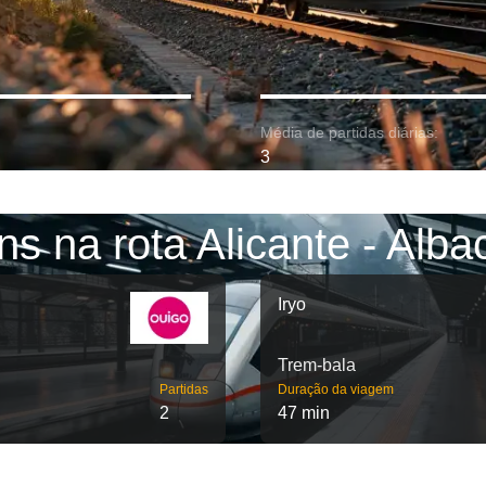
Média de partidas diárias:
3
ns na rota Alicante - Alba
Iryo
Trem-bala
Partidas
Duração da viagem
2
47 min