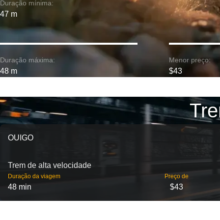
Duração mínima:
47 m
Duração máxima:
Menor preço:
48 m
$43
Tre
OUIGO
Trem de alta velocidade
Duração da viagem
Preço de
48 min
$43