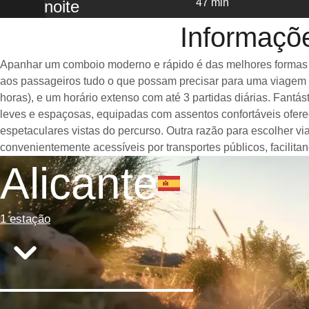
47 min
noite
Informaçõe
Apanhar um comboio moderno e rápido é das melhores formas de 
aos passageiros tudo o que possam precisar para uma viagem a
horas), e um horário extenso com até 3 partidas diárias. Fant
leves e espaçosas, equipadas com assentos confortáveis ofer
espetaculares vistas do percurso. Outra razão para escolher vi
convenientemente acessíveis por transportes públicos, facilit
Alicante
1 estação