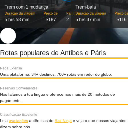
Trem com 1 mudança
Trem-bala
Duração da viagem
Preço de
Partidas
Duração da viagem
Preço d
5 hrs 58 min
$187
2
5 hrs 37 min
$116
Rotas populares de Antibes e Páris
Rede Extensa
Uma plataforma, 34+ destinos, 700+ rotas em redor do globo.
Reservas Convenientes
Nós falamos a tua língua e oferecemos mais de 20 métodos de
pagamento.
Classificação Excelente
Leia
avaliações
autênticas do
Rail Ninja
e veja o que nossos viajantes
dizem sobre nós.