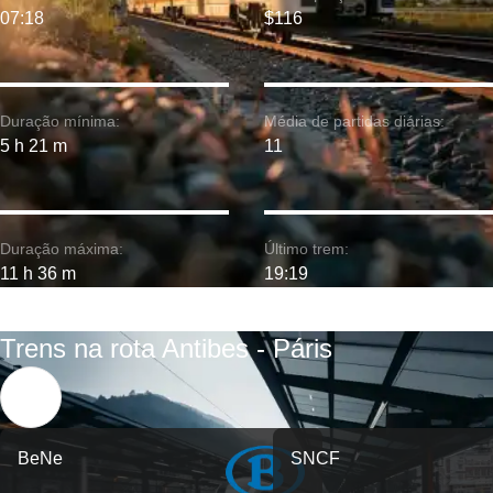
07:18
$116
Duração mínima:
Média de partidas diárias:
5 h 21 m
11
Duração máxima:
Último trem:
11 h 36 m
19:19
Trens na rota Antibes - Páris
BeNe
SNCF