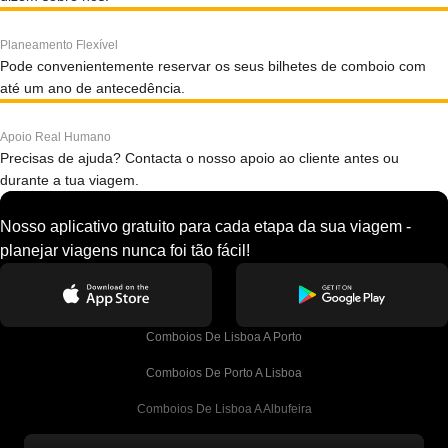
Planeamento Flexível
Pode convenientemente reservar os seus bilhetes de comboio com
até um ano de antecedência.
Apoio Real Humano
Precisas de ajuda? Contacta o nosso apoio ao cliente antes ou
durante a tua viagem.
Nosso aplicativo gratuito para cada etapa da sua viagem -
planejar viagens nunca foi tão fácil!
Comboios De Lisboa A Porto
Comboios De Porto A Lisboa
Comboios De Lisboa A Albufeira
Comboios De Albufeira A Lisboa