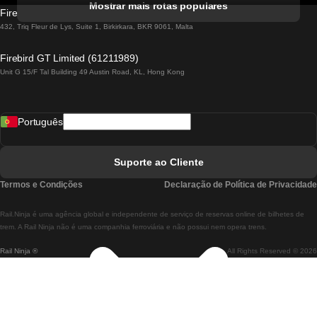
Mostrar mais rotas populares
Firebird GT Limited (OC 1451)
Comboios De Lisboa A Lagos
432, Triq Fleur de Lys, Suite 1, Birkirkara, BKR 9061, Malta
Comboios De Lagos A Lisboa
Firebird GT Limited (61211989)
Unit G 15/F Tal Building 49 Austin Road, KL, Hong Kong
Comboios De Lisboa A Madrid
Comboios De Madrid A Lisboa
Português
Comboios De Lisboa A Faro
Comboios De Faro A Lisboa
Suporte ao Cliente
Comboios De Lisboa A Coimbra
Termos e Condições
Declaração de Política de Privacidade
Comboios De Coimbra A Lisboa
Rail.Ninja é uma agência global e independente de serviço de reservas online de bilhetes de
Comboios De Lisboa A Braga
trem. A Rail Ninja não é uma companhia ferroviária e não possui nem opera trens.
Rail Ninja ®
All Rights Reserved © 2026
Comboios De Braga A Lisboa
Comboios De Porto A Coimbra
Comboios De Coimbra A Porto