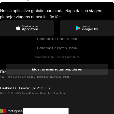
Nosso aplicativo gratuito para cada etapa da sua viagem -
planejar viagens nunca foi tão fácil!
Comboios De Lisboa A Porto
Comboios De Porto A Lisboa
Comboios De Lisboa A Albufeira
Comboios De Albufeira A Lisboa
Mostrar mais rotas populares
Firebird GT Limited (OC 1451)
Comboios De Lisboa A Lagos
432, Triq Fleur de Lys, Suite 1, Birkirkara, BKR 9061, Malta
Comboios De Lagos A Lisboa
Firebird GT Limited (61211989)
Unit G 15/F Tal Building 49 Austin Road, KL, Hong Kong
Comboios De Lisboa A Madrid
Comboios De Madrid A Lisboa
Português
Comboios De Lisboa A Faro