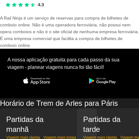
A Rail Ninja é um serviço de reservas para compra de bilhetes de
comboio online. Não é uma operadora ferroviária, não possui nem
opera comboios e não é o site oficial de nenhuma empresa ferroviária.
É uma empresa comercial que facilita a compra de bilhetes de
comboio online.
A nossa aplicação gratuita para cada passo da sua
viagem - planear viagens nunca foi tão fácil!
Horário de Trem de Arles para Páris
Partidas da
Partidas da
manhã
tarde
Viagem mais rápida
Viagem mais longa
Viagem mais rápida
Viagem ma