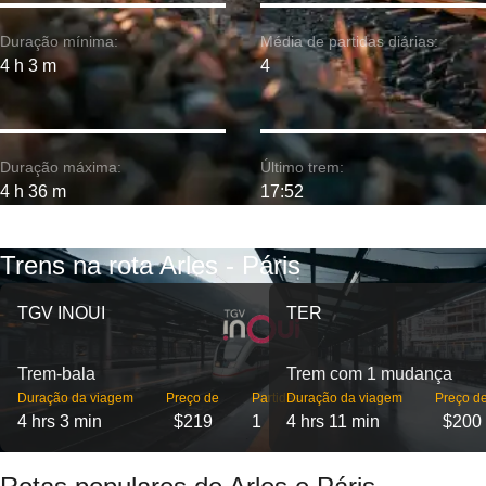
Duração mínima:
Média de partidas diárias:
4 h 3 m
4
Duração máxima:
Último trem:
4 h 36 m
17:52
Trens na rota Arles - Páris
TGV INOUI
TER
Trem-bala
Trem com 1 mudança
Duração da viagem
Preço de
Partidas
Duração da viagem
Preço d
4 hrs 3 min
$219
1
4 hrs 11 min
$200