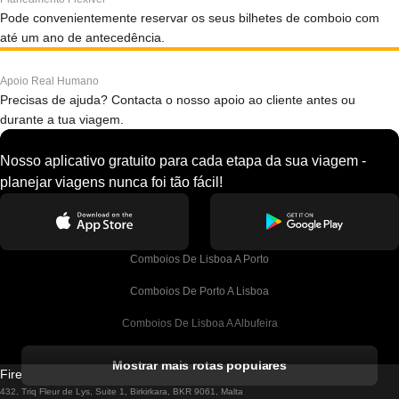
Pode convenientemente reservar os seus bilhetes de comboio com
até um ano de antecedência.
Apoio Real Humano
Precisas de ajuda? Contacta o nosso apoio ao cliente antes ou
durante a tua viagem.
Nosso aplicativo gratuito para cada etapa da sua viagem -
planejar viagens nunca foi tão fácil!
Comboios De Lisboa A Porto
Comboios De Porto A Lisboa
Comboios De Lisboa A Albufeira
Comboios De Albufeira A Lisboa
Mostrar mais rotas populares
Firebird GT Limited (OC 1451)
Comboios De Lisboa A Lagos
432, Triq Fleur de Lys, Suite 1, Birkirkara, BKR 9061, Malta