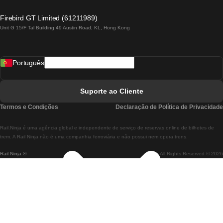
Comboios De Lagos A Lisboa
Firebird GT Limited (61211989)
Unit G 15/F Tal Building 49 Austin Road, KL, Hong Kong
Comboios De Lisboa A Madrid
Comboios De Madrid A Lisboa
Português
Comboios De Lisboa A Faro
Comboios De Faro A Lisboa
Suporte ao Cliente
Comboios De Lisboa A Coimbra
Termos e Condições
Declaração de Política de Privacidade
Comboios De Coimbra A Lisboa
Rail.Ninja é uma agência global e independente de serviço de reservas online de bilhetes de
Comboios De Lisboa A Braga
trem. A Rail Ninja não é uma companhia ferroviária e não possui nem opera trens.
Rail Ninja ®
All Rights Reserved © 2026
Comboios De Braga A Lisboa
Comboios De Porto A Coimbra
Comboios De Coimbra A Porto
Comboios De Barcelona A Madrid