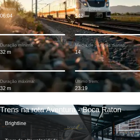
Primeiro trem:
Menor preço:
06:04
$42
Duração mínima:
Média de partidas diárias:
32 m
14
Duração máxima:
Último trem:
32 m
23:19
Trens na rota Aventura - Boca Raton
Brightline