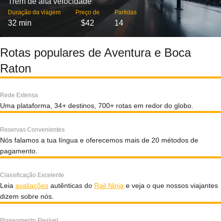
Trem de alta velocidade
Duração da viagem
Preço de
Partidas
32 min
$42
14
Rotas populares de Aventura e Boca
Raton
Rede Extensa
Uma plataforma, 34+ destinos, 700+ rotas em redor do globo.
Reservas Convenientes
Nós falamos a tua língua e oferecemos mais de 20 métodos de
pagamento.
Classificação Excelente
Leia
avaliações
autênticas do
Rail Ninja
e veja o que nossos viajantes
dizem sobre nós.
Planeamento Flexível