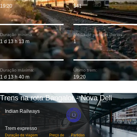
19:20
$41
Duração mínima:
Média de partidas diárias:
1 d 13 h 13 m
1
Duração máxima:
Último trem:
1 d 13 h 40 m
19:20
Trens na rota Bangalor - Nova Deli
Indian Railways
Trem expresso
Duração da viagem
Preço de
Partidas