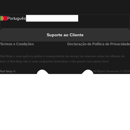
Comboios De Madrid A Lisboa
Português
Comboios De Lisboa A Faro
Comboios De Faro A Lisboa
Suporte ao Cliente
Comboios De Lisboa A Coimbra
Termos e Condições
Declaração de Política de Privacidade
Comboios De Coimbra A Lisboa
Rail.Ninja é uma agência global e independente de serviço de reservas online de bilhetes de
Comboios De Lisboa A Braga
trem. A Rail Ninja não é uma companhia ferroviária e não possui nem opera trens.
Rail Ninja ®
All Rights Reserved © 2026
Comboios De Braga A Lisboa
Comboios De Porto A Coimbra
Comboios De Coimbra A Porto
Comboios De Barcelona A Madrid
Comboios De Madrid A Barcelona
Comboios De Barcelona A Valência