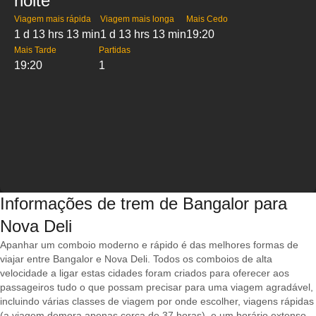
noite
Viagem mais rápida
Viagem mais longa
Mais Cedo
1 d 13 hrs 13 min
1 d 13 hrs 13 min
19:20
Mais Tarde
Partidas
19:20
1
Informações de trem de Bangalor para
Nova Deli
Apanhar um comboio moderno e rápido é das melhores formas de
viajar entre Bangalor e Nova Deli. Todos os comboios de alta
velocidade a ligar estas cidades foram criados para oferecer aos
passageiros tudo o que possam precisar para uma viagem agradável,
incluindo várias classes de viagem por onde escolher, viagens rápidas
(a viagem demora apenas cerca de 37 horas), e um horário extenso