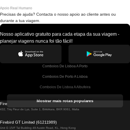
Apoio Real Humano
Precisas de ajuda? Contacta o nosso apoio ao cliente antes ou
durante a tua viagem.
Nosso aplicativo gratuito para cada etapa da sua viagem -
planejar viagens nunca foi tão fácil!
Comboios De Lisboa A Porto
Comboios De Porto A Lisboa
Comboios De Lisboa A Albufeira
Comboios De Albufeira A Lisboa
Mostrar mais rotas populares
Firebird GT Limited (OC 1451)
Comboios De Lisboa A Lagos
432, Triq Fleur de Lys, Suite 1, Birkirkara, BKR 9061, Malta
Comboios De Lagos A Lisboa
Firebird GT Limited (61211989)
Unit G 15/F Tal Building 49 Austin Road, KL, Hong Kong
Comboios De Lisboa A Madrid