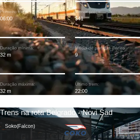
Primeiro trem:
Menor preço:
06:00
$41
Duração mínima:
Média de partidas diárias:
32 m
9
Duração máxima:
Último trem:
32 m
22:00
Trens na rota Belgrado - Novi Sad
Soko(Falcon)