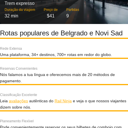
Trem expresso
Duração da viagem
Preço de
Partidas
32 min
$41
9
Rotas populares de Belgrado e Novi Sad
Rede Extensa
Uma plataforma, 34+ destinos, 700+ rotas em redor do globo.
Reservas Convenientes
Nós falamos a tua língua e oferecemos mais de 20 métodos de
pagamento.
Classificação Excelente
Leia
avaliações
autênticas do
Rail Ninja
e veja o que nossos viajantes
dizem sobre nós.
Planeamento Flexível
Pode convenientemente reservar os seus bilhetes de comboio com