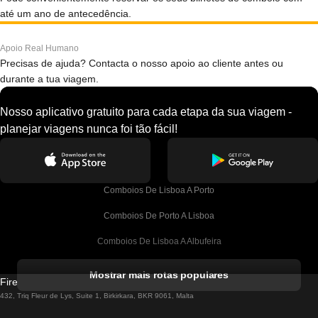
até um ano de antecedência.
Apoio Real Humano
Precisas de ajuda? Contacta o nosso apoio ao cliente antes ou
durante a tua viagem.
Nosso aplicativo gratuito para cada etapa da sua viagem -
planejar viagens nunca foi tão fácil!
Comboios De Lisboa A Porto
Comboios De Porto A Lisboa
Comboios De Lisboa A Albufeira
Comboios De Albufeira A Lisboa
Mostrar mais rotas populares
Firebird GT Limited (OC 1451)
Comboios De Lisboa A Lagos
432, Triq Fleur de Lys, Suite 1, Birkirkara, BKR 9061, Malta