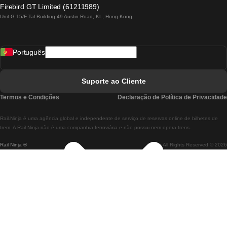
Comboios De Lagos A Lisboa
Firebird GT Limited (61211989)
Unit G 15/F Tal Building 49 Austin Road, KL, Hong Kong
Comboios De Lisboa A Madrid
Comboios De Madrid A Lisboa
Português
Comboios De Lisboa A Faro
Comboios De Faro A Lisboa
Suporte ao Cliente
Comboios De Lisboa A Coimbra
Termos e Condições
Declaração de Política de Privacidade
Comboios De Coimbra A Lisboa
Rail.Ninja é uma agência global e independente de serviço de reservas online de bilhetes de
Comboios De Lisboa A Braga
trem. A Rail Ninja não é uma companhia ferroviária e não possui nem opera trens.
Rail Ninja ®
All Rights Reserved © 2026
Comboios De Braga A Lisboa
Comboios De Porto A Coimbra
Comboios De Coimbra A Porto
Comboios De Barcelona A Madrid
Comboios De Madrid A Barcelona