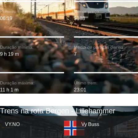
Primeiro trem:
Menor preço:
06:19
$188
Duração mínima:
Média de partidas diárias:
9 h 19 m
7
Duração máxima:
Último trem:
11 h 1 m
23:01
Trens na rota Bergen - Lillehammer
VY.NO
Vy Buss