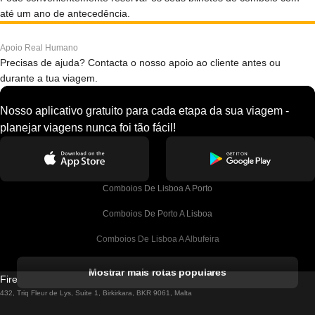
até um ano de antecedência.
Apoio Real Humano
Precisas de ajuda? Contacta o nosso apoio ao cliente antes ou
durante a tua viagem.
Nosso aplicativo gratuito para cada etapa da sua viagem -
planejar viagens nunca foi tão fácil!
Comboios De Lisboa A Porto
Comboios De Porto A Lisboa
Comboios De Lisboa A Albufeira
Comboios De Albufeira A Lisboa
Mostrar mais rotas populares
Firebird GT Limited (OC 1451)
Comboios De Lisboa A Lagos
432, Triq Fleur de Lys, Suite 1, Birkirkara, BKR 9061, Malta