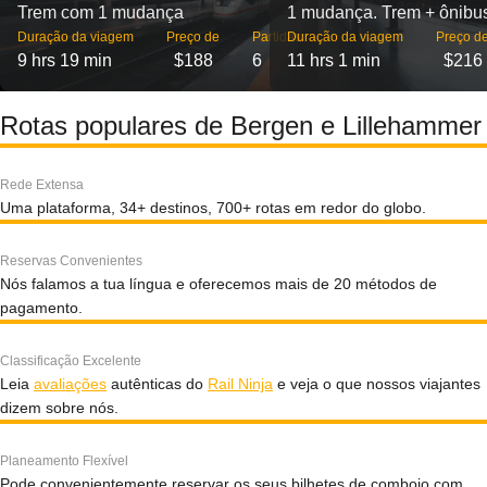
Trem com 1 mudança
1 mudança. Trem + ônibu
Duração da viagem
Preço de
Partidas
Duração da viagem
Preço d
9 hrs 19 min
$188
6
11 hrs 1 min
$216
Rotas populares de Bergen e Lillehammer
Rede Extensa
Uma plataforma, 34+ destinos, 700+ rotas em redor do globo.
Reservas Convenientes
Nós falamos a tua língua e oferecemos mais de 20 métodos de
pagamento.
Classificação Excelente
Leia
avaliações
autênticas do
Rail Ninja
e veja o que nossos viajantes
dizem sobre nós.
Planeamento Flexível
Pode convenientemente reservar os seus bilhetes de comboio com