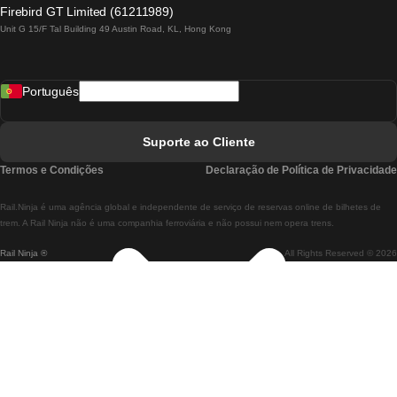
Comboios De Lagos A Lisboa
Firebird GT Limited (61211989)
Unit G 15/F Tal Building 49 Austin Road, KL, Hong Kong
Comboios De Lisboa A Madrid
Comboios De Madrid A Lisboa
Português
Comboios De Lisboa A Faro
Comboios De Faro A Lisboa
Suporte ao Cliente
Comboios De Lisboa A Coimbra
Termos e Condições
Declaração de Política de Privacidade
Comboios De Coimbra A Lisboa
Rail.Ninja é uma agência global e independente de serviço de reservas online de bilhetes de
Comboios De Lisboa A Braga
trem. A Rail Ninja não é uma companhia ferroviária e não possui nem opera trens.
Rail Ninja ®
All Rights Reserved © 2026
Comboios De Braga A Lisboa
Comboios De Porto A Coimbra
Comboios De Coimbra A Porto
Comboios De Barcelona A Madrid
Comboios De Madrid A Barcelona