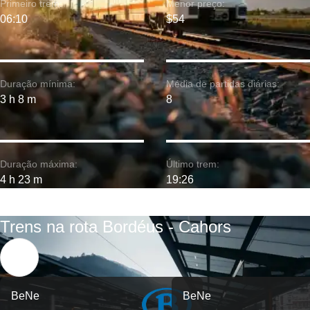
Primeiro trem:
Menor preço:
06:10
$54
Duração mínima:
Média de partidas diárias:
3 h 8 m
8
Duração máxima:
Último trem:
4 h 23 m
19:26
Trens na rota Bordéus - Cahors
BeNe
BeNe