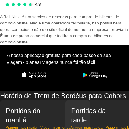
A Rail Ninja é um serviço de reservas para compra de bilhetes de
comboio online. Não é uma operadora ferroviária, não possui nem
opera comboios e não é o site oficial de nenhuma empresa ferroviária.
É uma empresa comercial que facilita a compra de bilhetes de
comboio online.
A nossa aplicação gratuita para cada passo da sua
viagem - planear viagens nunca foi tão fácil!
Horário de Trem de Bordéus para Cahors
Partidas da
Partidas da
manhã
tarde
Viagem mais rápida
Viagem mais longa
Viagem mais rápida
Viagem mais l