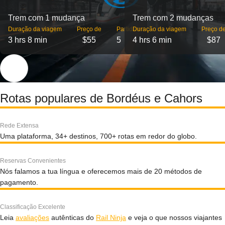
Trem com 1 mudança
Trem com 2 mudanças
Duração da viagem
Preço de
Partidas
Duração da viagem
Preço d
3 hrs 8 min
$55
5
4 hrs 6 min
$87
Rotas populares de Bordéus e Cahors
Rede Extensa
Uma plataforma, 34+ destinos, 700+ rotas em redor do globo.
Reservas Convenientes
Nós falamos a tua língua e oferecemos mais de 20 métodos de
pagamento.
Classificação Excelente
Leia
avaliações
autênticas do
Rail Ninja
e veja o que nossos viajantes