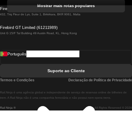
Comboios De Albufeira A Lisboa
Mostrar mais rotas populares
Firebird GT Limited (OC 1451)
Comboios De Lisboa A Lagos
432, Triq Fleur de Lys, Suite 1, Birkirkara, BKR 9061, Malta
Comboios De Lagos A Lisboa
Firebird GT Limited (61211989)
Unit G 15/F Tal Building 49 Austin Road, KL, Hong Kong
Comboios De Lisboa A Madrid
Comboios De Madrid A Lisboa
Português
Comboios De Lisboa A Faro
Comboios De Faro A Lisboa
Suporte ao Cliente
Comboios De Lisboa A Coimbra
Termos e Condições
Declaração de Política de Privacidade
Comboios De Coimbra A Lisboa
Rail.Ninja é uma agência global e independente de serviço de reservas online de bilhetes de
Comboios De Lisboa A Braga
trem. A Rail Ninja não é uma companhia ferroviária e não possui nem opera trens.
Rail Ninja ®
All Rights Reserved © 2026
Comboios De Braga A Lisboa
Comboios De Porto A Coimbra
Comboios De Coimbra A Porto