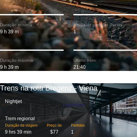
Duração mínima:
Média de partidas diárias:
9 h 39 m
1
Duração máxima:
Último trem:
9 h 39 m
21:40
Trens na rota Bregenz - Viena
Nightjet
Trem regional
Duração da viagem
Preço de
Partidas
9 hrs 39 min
$77
1