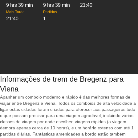
9 hrs 39 min
9 hrs 39 min
21:40
Mais Tarde
Partidas
21:40
1
Informações de trem de Bregenz para
Viena
Apanhar um comboio moderno e rápido é das melhores formas de
viajar entre Bregenz e Viena. Todos os comboios de alta velocidade a
ligar estas cidades foram criados para oferecer aos passageiros tudo
o que possam precisar para uma viagem agradável, incluindo várias
classes de viagem por onde escolher, viagens rápidas (a viagem
demora apenas cerca de 10 horas), e um horário extenso com até 1
partidas diárias. Fantásticas amenidades a bordo estão também