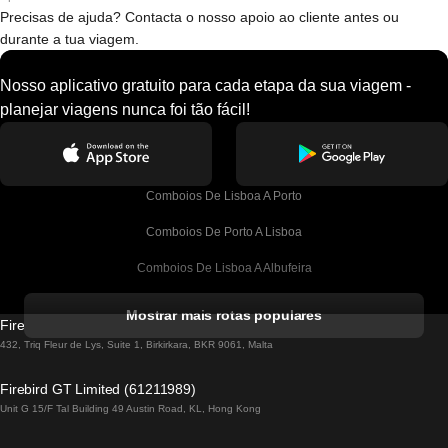
Precisas de ajuda? Contacta o nosso apoio ao cliente antes ou
durante a tua viagem.
Nosso aplicativo gratuito para cada etapa da sua viagem -
planejar viagens nunca foi tão fácil!
Comboios De Lisboa A Porto
Comboios De Porto A Lisboa
Comboios De Lisboa A Albufeira
Comboios De Albufeira A Lisboa
Mostrar mais rotas populares
Firebird GT Limited (OC 1451)
Comboios De Lisboa A Lagos
432, Triq Fleur de Lys, Suite 1, Birkirkara, BKR 9061, Malta
Comboios De Lagos A Lisboa
Firebird GT Limited (61211989)
Unit G 15/F Tal Building 49 Austin Road, KL, Hong Kong
Comboios De Lisboa A Madrid