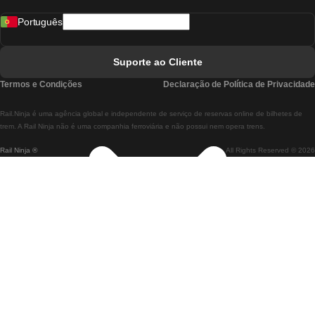
Comboios De Madrid A Lisboa
Português
Comboios De Lisboa A Faro
Comboios De Faro A Lisboa
Suporte ao Cliente
Comboios De Lisboa A Coimbra
Termos e Condições
Declaração de Política de Privacidade
Comboios De Coimbra A Lisboa
Rail.Ninja é uma agência global e independente de serviço de reservas online de bilhetes de
Comboios De Lisboa A Braga
trem. A Rail Ninja não é uma companhia ferroviária e não possui nem opera trens.
Rail Ninja ®
All Rights Reserved © 2026
Comboios De Braga A Lisboa
Comboios De Porto A Coimbra
Comboios De Coimbra A Porto
Comboios De Barcelona A Madrid
Comboios De Madrid A Barcelona
Comboios De Barcelona A Valência
Comboios De Valência A Barcelona