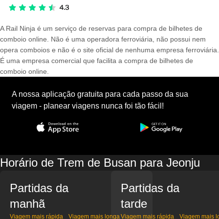
A Rail Ninja é um serviço de reservas para compra de bilhetes de
comboio online. Não é uma operadora ferroviária, não possui nem
opera comboios e não é o site oficial de nenhuma empresa ferroviária.
É uma empresa comercial que facilita a compra de bilhetes de
comboio online.
A nossa aplicação gratuita para cada passo da sua
viagem - planear viagens nunca foi tão fácil!
Horário de Trem de Busan para Jeonju
Partidas da
Partidas da
manhã
tarde
Viagem mais rápida
Viagem mais longa
Viagem mais rápida
Viagem mais l