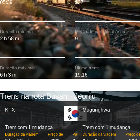
05:39
$37
Duração mínima:
Média de partidas diárias:
2 h 58 m
9
Duração máxima:
Último trem:
6 h 3 m
19:16
Trens na rota Busan - Jeonju
KTX
Mugunghwa
Trem com 1 mudança
Trem com 1 mudança
Duração da viagem
Preço de
Partidas
Duração da viagem
Preço d