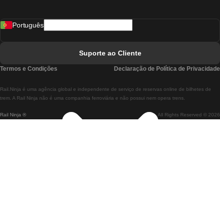
Comboios De Madrid A Lisboa
Português
Comboios De Lisboa A Faro
Comboios De Faro A Lisboa
Suporte ao Cliente
Comboios De Lisboa A Coimbra
Termos e Condições
Declaração de Política de Privacidade
Comboios De Coimbra A Lisboa
Rail.Ninja é uma agência global e independente de serviço de reservas online de bilhetes de
Comboios De Lisboa A Braga
trem. A Rail Ninja não é uma companhia ferroviária e não possui nem opera trens.
Rail Ninja ®
All Rights Reserved © 2026
Comboios De Braga A Lisboa
Comboios De Porto A Coimbra
Comboios De Coimbra A Porto
Comboios De Barcelona A Madrid
Comboios De Madrid A Barcelona
Comboios De Barcelona A Valência