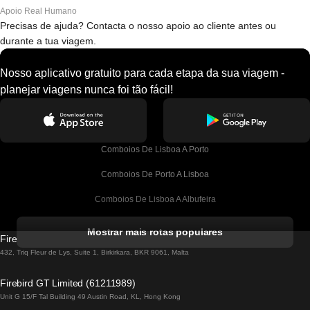
Apoio Real Humano
Precisas de ajuda? Contacta o nosso apoio ao cliente antes ou
durante a tua viagem.
Nosso aplicativo gratuito para cada etapa da sua viagem -
planejar viagens nunca foi tão fácil!
Comboios De Lisboa A Porto
Comboios De Porto A Lisboa
Comboios De Lisboa A Albufeira
Comboios De Albufeira A Lisboa
Mostrar mais rotas populares
Firebird GT Limited (OC 1451)
Comboios De Lisboa A Lagos
432, Triq Fleur de Lys, Suite 1, Birkirkara, BKR 9061, Malta
Comboios De Lagos A Lisboa
Firebird GT Limited (61211989)
Unit G 15/F Tal Building 49 Austin Road, KL, Hong Kong
Comboios De Lisboa A Madrid