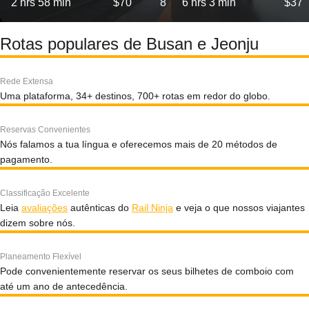
2 hrs 58 min
$70
8
6 hrs 3 min
$37
Rotas populares de Busan e Jeonju
Rede Extensa
Uma plataforma, 34+ destinos, 700+ rotas em redor do globo.
Reservas Convenientes
Nós falamos a tua língua e oferecemos mais de 20 métodos de
pagamento.
Classificação Excelente
Leia
avaliações
autênticas do
Rail Ninja
e veja o que nossos viajantes
dizem sobre nós.
Planeamento Flexível
Pode convenientemente reservar os seus bilhetes de comboio com
até um ano de antecedência.