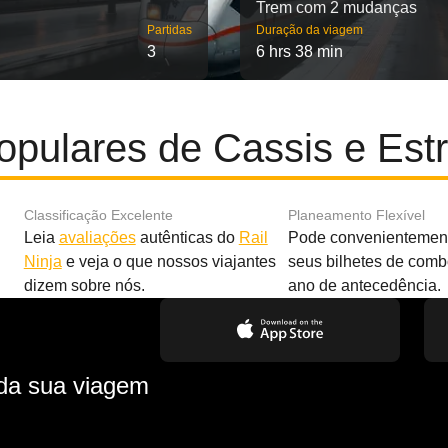
Trem com 2 mudanças
Partidas
Duração da viagem
3
6 hrs 38 min
opulares de Cassis e Est
Classificação Excelente
Planeamento Flexível
Leia
avaliações
autênticas do
Rail
Pode convenientement
Ninja
e veja o que nossos viajantes
seus bilhetes de com
dizem sobre nós.
ano de antecedência.
 da sua viagem