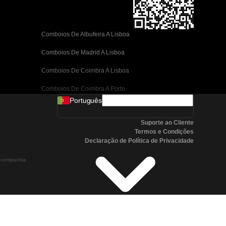
Comboios De Albufeira A Lisboa
Comboios De Madrid A Lisboa
Comboios De Coimbra A Lisboa
Comboios De Coimbra A Porto
Português
Comboios De Valência A Barcelona
Suporte ao Cliente
Comboios De Sevilha A Barcelona
Termos e Condições
Declaração de Política de Privacidade
Comboios De Málaga A Barcelona
a companhia
Comboios De Málaga A Madrid
Comboios De Córdoba A Madrid
Comboios De San Sebastian A Madrid
Comboios De Sevilha A Málaga