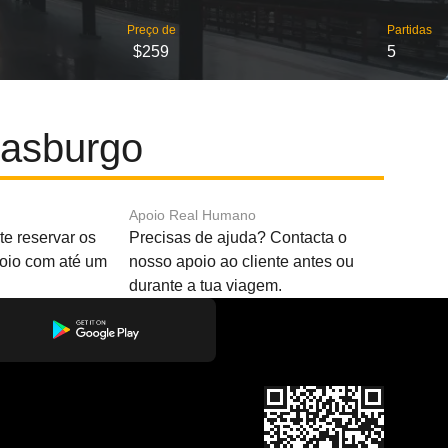
Preço de
Partidas
$259
5
rasburgo
Apoio Real Humano
e reservar os
Precisas de ajuda? Contacta o
boio com até um
nosso apoio ao cliente antes ou
durante a tua viagem.