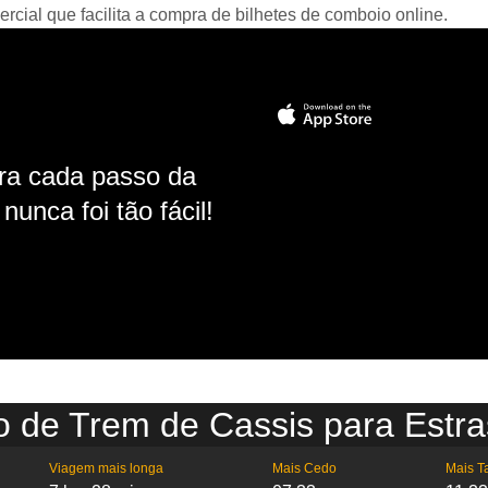
ial que facilita a compra de bilhetes de comboio online.
ara cada passo da
unca foi tão fácil!
o de Trem de Cassis para Estr
Viagem mais longa
Mais Cedo
Mais T