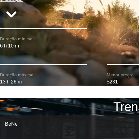
Duração mínima:
6 h 10 m
Duração máxima:
Menor preço:
13 h 26 m
$231
Tren
BeNe