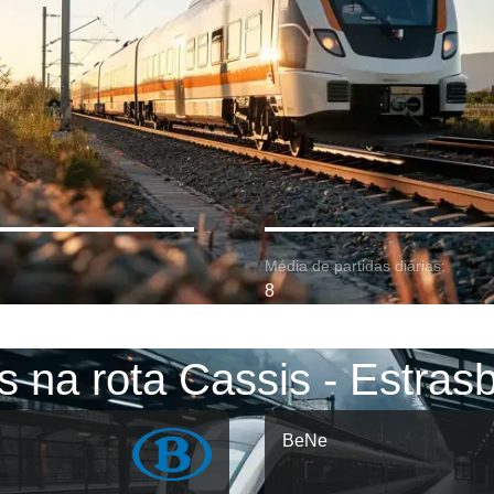
Média de partidas diárias:
8
s na rota Cassis - Estras
BeNe