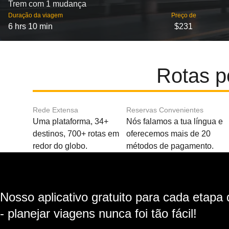
Trem com 1 mudança
Duração da viagem
Preço de
6 hrs 10 min
$231
Rotas p
Rede Extensa
Reservas Convenientes
Uma plataforma, 34+
Nós falamos a tua língua e
destinos, 700+ rotas em
oferecemos mais de 20
redor do globo.
métodos de pagamento.
Nosso aplicativo gratuito para cada etapa
- planejar viagens nunca foi tão fácil!