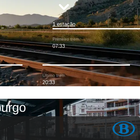
1 estação
Primeiro trem:
07:33
Último trem:
20:33
burgo