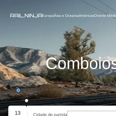
Europa
Ásia e Oceania
Américas
Oriente Médio
Comboios
De ida
De ida e volta
13
Cidade de partida