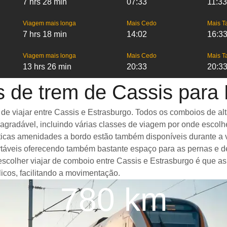
7 hrs 28 min
07:33
11:33
Viagem mais longa
Mais Cedo
Mais T
7 hrs 18 min
14:02
16:3
Viagem mais longa
Mais Cedo
Mais T
13 hrs 26 min
20:33
20:3
 de trem de Cassis para
viajar entre Cassis e Estrasburgo. Todos os comboios de alta 
gradável, incluindo várias classes de viagem por onde escolh
tásticas amenidades a bordo estão também disponíveis durante 
táveis oferecendo também bastante espaço para as pernas e d
 escolher viajar de comboio entre Cassis e Estrasburgo é que a
icos, facilitando a movimentação.
780 km