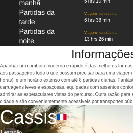
6 hrs 10 min
manhã
Partidas da
Viagem mais rápida
6 hrs 38 min
tarde
Partidas da
Viagem mais rápida
13 hrs 26 min
noite
Informações
Apanhar um comboio moderno e rápido é das melhores formas de 
aos passageiros tudo o que possam precisar para uma viagem a
horas), e um horário extenso com até 8 partidas diárias. Fan
carruagens leves e espaçosas, equipadas com assentos confor
admirar as espetaculares vistas do percurso. Outra razão para
cidade e são convenientemente acessíveis por transportes públ
Cassis
1 estação