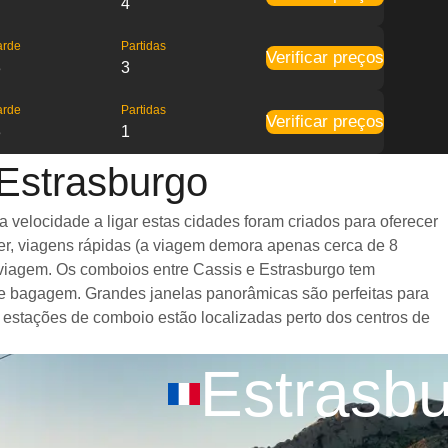
4
arde
Partidas
Verificar preços
3
3
arde
Partidas
Verificar preços
3
1
 Estrasburgo
velocidade a ligar estas cidades foram criados para oferecer
er, viagens rápidas (a viagem demora apenas cerca de 8
a viagem. Os comboios entre Cassis e Estrasburgo tem
e bagagem. Grandes janelas panorâmicas são perfeitas para
s estações de comboio estão localizadas perto dos centros de
Estrasb