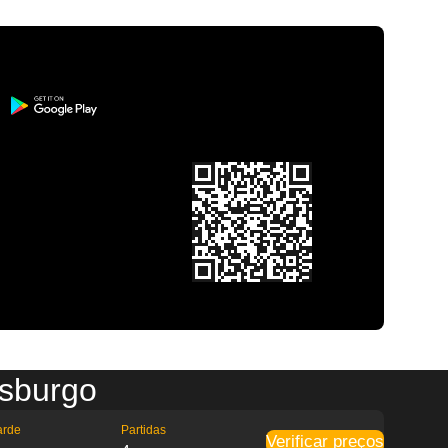
asburgo
arde
Partidas
Verificar preços