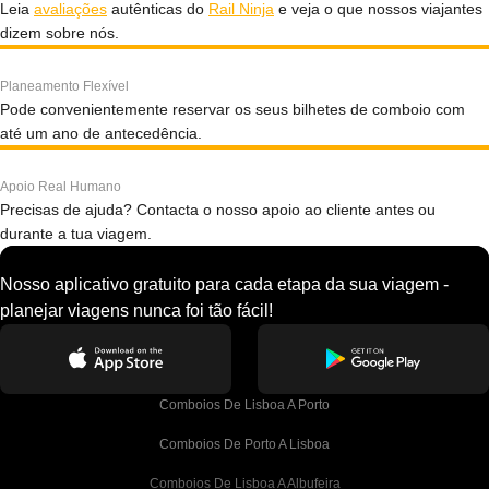
Leia
avaliações
autênticas do
Rail Ninja
e veja o que nossos viajantes
dizem sobre nós.
Planeamento Flexível
Pode convenientemente reservar os seus bilhetes de comboio com
até um ano de antecedência.
Apoio Real Humano
Precisas de ajuda? Contacta o nosso apoio ao cliente antes ou
durante a tua viagem.
Nosso aplicativo gratuito para cada etapa da sua viagem -
planejar viagens nunca foi tão fácil!
Comboios De Lisboa A Porto
Comboios De Porto A Lisboa
Comboios De Lisboa A Albufeira