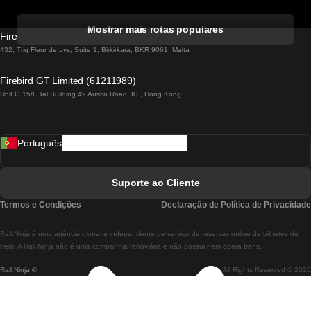
Comboios De Albufeira A Lisboa
Mostrar mais rotas populares
Firebird GT Limited (OC 1451)
Comboios De Lisboa A Lagos
432, Triq Fleur de Lys, Suite 1, Birkirkara, BKR 9061, Malta
Comboios De Lagos A Lisboa
Firebird GT Limited (61211989)
Unit G 15/F Tal Building 49 Austin Road, KL, Hong Kong
Comboios De Lisboa A Madrid
Comboios De Madrid A Lisboa
Português
Comboios De Lisboa A Faro
Comboios De Faro A Lisboa
Suporte ao Cliente
Comboios De Lisboa A Coimbra
Termos e Condições
Declaração de Política de Privacidade
Comboios De Coimbra A Lisboa
Rail.Ninja é uma agência global e independente de serviço de reservas online de bilhetes de
Comboios De Lisboa A Braga
trem. A Rail Ninja não é uma companhia ferroviária e não possui nem opera trens.
Rail Ninja ®
All Rights Reserved © 2026
Comboios De Braga A Lisboa
Comboios De Porto A Coimbra