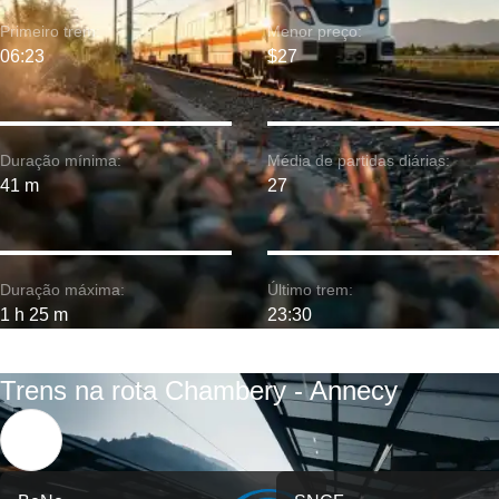
Primeiro trem:
Menor preço:
06:23
$27
Duração mínima:
Média de partidas diárias:
41 m
27
Duração máxima:
Último trem:
1 h 25 m
23:30
Trens na rota Chambery - Annecy