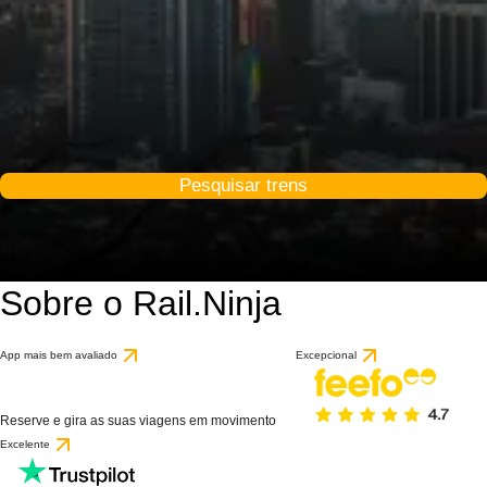
Pesquisar trens
Sobre o Rail.Ninja
App mais bem avaliado
Excepcional
Reserve e gira as suas viagens em movimento
Excelente