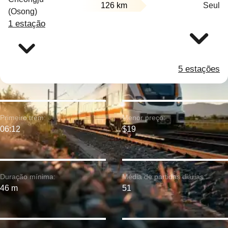
126 km
Seul
(Osong)
1 estação
5 estações
Primeiro trem:
Menor preço:
06:12
$19
Duração mínima:
Média de partidas diárias:
46 m
51