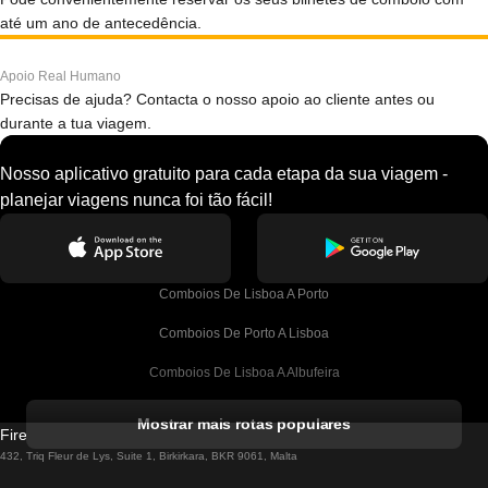
até um ano de antecedência.
Apoio Real Humano
Precisas de ajuda? Contacta o nosso apoio ao cliente antes ou
durante a tua viagem.
Nosso aplicativo gratuito para cada etapa da sua viagem -
planejar viagens nunca foi tão fácil!
Comboios De Lisboa A Porto
Comboios De Porto A Lisboa
Comboios De Lisboa A Albufeira
Comboios De Albufeira A Lisboa
Mostrar mais rotas populares
Firebird GT Limited (OC 1451)
Comboios De Lisboa A Lagos
432, Triq Fleur de Lys, Suite 1, Birkirkara, BKR 9061, Malta