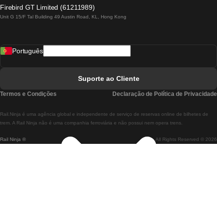
Comboios De Lagos A Lisboa
Firebird GT Limited (61211989)
Unit G 15/F Tal Building 49 Austin Road, KL, Hong Kong
Comboios De Lisboa A Madrid
Comboios De Madrid A Lisboa
Português
Comboios De Lisboa A Faro
Comboios De Faro A Lisboa
Suporte ao Cliente
Comboios De Lisboa A Coimbra
Termos e Condições
Declaração de Política de Privacidade
Comboios De Coimbra A Lisboa
Rail.Ninja é uma agência global e independente de serviço de reservas online de bilhetes de
Comboios De Lisboa A Braga
trem. A Rail Ninja não é uma companhia ferroviária e não possui nem opera trens.
Rail Ninja ®
All Rights Reserved © 2026
Comboios De Braga A Lisboa
Comboios De Porto A Coimbra
Comboios De Coimbra A Porto
Comboios De Barcelona A Madrid
Comboios De Madrid A Barcelona