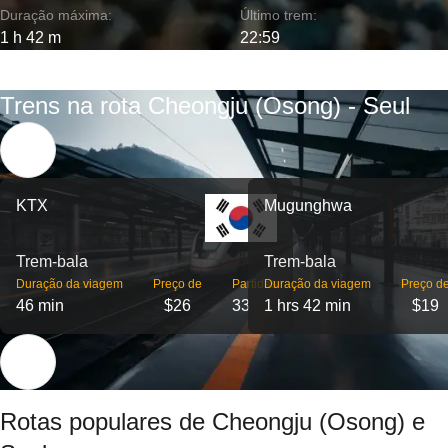
Duração máxima:
Último trem:
1 h 42 m
22:59
Trens na rota Cheongju (Osong) - Seul
KTX
Mugunghwa
Trem-bala
Trem-bala
Duração da viagem
Preço de
Partidas
Duração da viagem
Preço d
46 min
$26
33
1 hrs 42 min
$19
Rotas populares de Cheongju (Osong) e