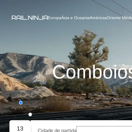
Europa
Ásia e Oceania
Américas
Oriente Médio
Comboios
De ida
De ida e volta
13
Cidade de partida