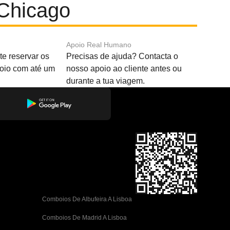
 Chicago
Apoio Real Humano
e reservar os
Precisas de ajuda? Contacta o
boio com até um
nosso apoio ao cliente antes ou
durante a tua viagem.
Comboios De Albufeira A Lisboa
Comboios De Madrid A Lisboa