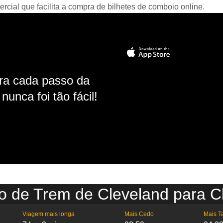
ial que facilita a compra de bilhetes de comboio online.
ara cada passo da
unca foi tão fácil!
io de Trem de Cleveland para C
Viagem mais longa
Mais Cedo
Mais T