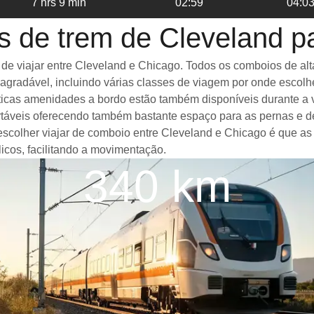
7 hrs 9 min
02:59
04:0
s de trem de Cleveland p
 viajar entre Cleveland e Chicago. Todos os comboios de alta 
gradável, incluindo várias classes de viagem por onde escolh
tásticas amenidades a bordo estão também disponíveis durante 
táveis oferecendo também bastante espaço para as pernas e d
 escolher viajar de comboio entre Cleveland e Chicago é que as
icos, facilitando a movimentação.
340 km