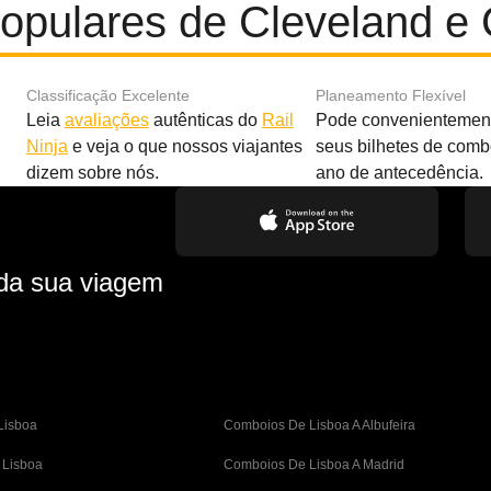
opulares de Cleveland e
Classificação Excelente
Planeamento Flexível
Leia
avaliações
autênticas do
Rail
Pode convenientement
Ninja
e veja o que nossos viajantes
seus bilhetes de com
dizem sobre nós.
ano de antecedência.
 da sua viagem
Lisboa
Comboios De Lisboa A Albufeira
 Lisboa
Comboios De Lisboa A Madrid