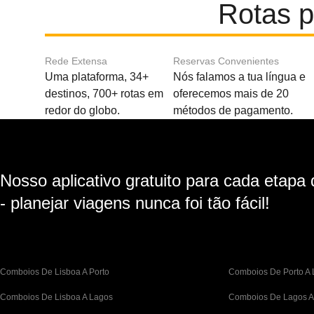
Rotas p
Rede Extensa
Reservas Convenientes
Uma plataforma, 34+
Nós falamos a tua língua e
destinos, 700+ rotas em
oferecemos mais de 20
redor do globo.
métodos de pagamento.
Nosso aplicativo gratuito para cada etapa
- planejar viagens nunca foi tão fácil!
Comboios De Lisboa A Porto
Comboios De Porto A 
Comboios De Lisboa A Lagos
Comboios De Lagos A