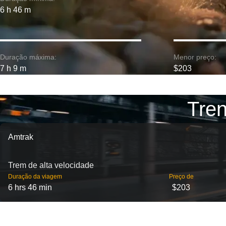
6 h 46 m
Duração máxima:
Menor preço:
7 h 9 m
$203
Tren
Amtrak
Trem de alta velocidade
Duração da viagem
Preço de
6 hrs 46 min
$203