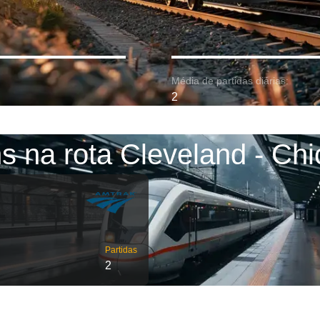
Média de partidas diárias:
2
s na rota Cleveland - Ch
Partidas
2