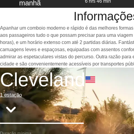
6 hrs 46 min
manhã
Informaçõe
Apanhar um comboio moderno e rápido é das melhores formas de
aos passageiros tudo o que possam precisar para uma viagem a
horas), e um horário extenso com até 2 partidas diárias. Fan
carruagens leves e espaçosas, equipadas com assentos confor
admirar as espetaculares vistas do percurso. Outra razão para
cidade e são convenientemente acessíveis por transportes públ
Cleveland
1 estação
Duração mínima: