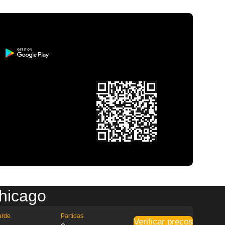
hicago
arde
Partidas
Verificar preços