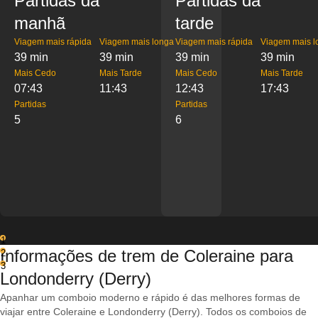
Partidas da
Partidas da
manhã
tarde
Viagem mais rápida
Viagem mais longa
Viagem mais rápida
Viagem mais l
39 min
39 min
39 min
39 min
Mais Cedo
Mais Tarde
Mais Cedo
Mais Tarde
07:43
11:43
12:43
17:43
Partidas
Partidas
5
6
1
Informações de trem de Coleraine para
2
3
Londonderry (Derry)
Apanhar um comboio moderno e rápido é das melhores formas de
viajar entre Coleraine e Londonderry (Derry). Todos os comboios de