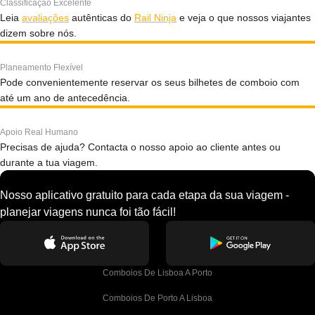
Classificação Excelente
Leia
avaliações
autênticas do
Rail Ninja
e veja o que nossos viajantes
dizem sobre nós.
Planeamento Flexível
Pode convenientemente reservar os seus bilhetes de comboio com
até um ano de antecedência.
Apoio Real Humano
Precisas de ajuda? Contacta o nosso apoio ao cliente antes ou
durante a tua viagem.
Nosso aplicativo gratuito para cada etapa da sua viagem -
planejar viagens nunca foi tão fácil!
Comboios De Lisboa A Porto
Comboios De Porto A Lisboa