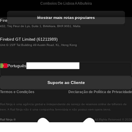
Comboios De Lisboa A Albufeira
Comboios De Albufeira A Lisboa
Mostrar mais rotas populares
Firebird GT Limited (OC 1451)
Comboios De Lisboa A Lagos
432, Triq Fleur de Lys, Suite 1, Birkirkara, BKR 9061, Malta
Comboios De Lagos A Lisboa
Firebird GT Limited (61211989)
Unit G 15/F Tal Building 49 Austin Road, KL, Hong Kong
Comboios De Lisboa A Madrid
Comboios De Madrid A Lisboa
Português
Comboios De Lisboa A Faro
Comboios De Faro A Lisboa
Suporte ao Cliente
Comboios De Lisboa A Coimbra
Termos e Condições
Declaração de Política de Privacidade
Comboios De Coimbra A Lisboa
Rail.Ninja é uma agência global e independente de serviço de reservas online de bilhetes de
Comboios De Lisboa A Braga
trem. A Rail Ninja não é uma companhia ferroviária e não possui nem opera trens.
Rail Ninja ®
All Rights Reserved © 2026
Comboios De Braga A Lisboa
Comboios De Porto A Coimbra