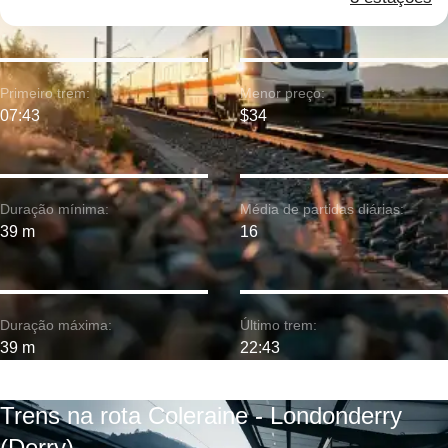
Primeiro trem:
Menor preço:
07:43
$34
Duração mínima:
Média de partidas diárias:
39 m
16
Duração máxima:
Último trem:
39 m
22:43
Trens na rota Coleraine - Londonderry
(Derry)