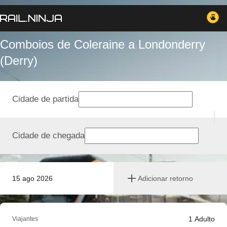
Comboios de Coleraine a Londonderry
(Derry)
Cidade de partida
Cidade de chegada
15 ago 2026
Adicionar retorno
1
Adulto
Viajantes