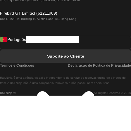
432, Triq Fleur de Lys, Suite 1, Birkirkara, BKR 9061, Malta
Comboios De Lagos A Lisboa
Firebird GT Limited (61211989)
Unit G 15/F Tal Building 49 Austin Road, KL, Hong Kong
Comboios De Lisboa A Madrid
Comboios De Madrid A Lisboa
Português
Comboios De Lisboa A Faro
Comboios De Faro A Lisboa
Suporte ao Cliente
Comboios De Lisboa A Coimbra
Termos e Condições
Declaração de Política de Privacidade
Comboios De Coimbra A Lisboa
Rail.Ninja é uma agência global e independente de serviço de reservas online de bilhetes de
Comboios De Lisboa A Braga
trem. A Rail Ninja não é uma companhia ferroviária e não possui nem opera trens.
Rail Ninja ®
All Rights Reserved © 2026
Comboios De Braga A Lisboa
Comboios De Porto A Coimbra
Comboios De Coimbra A Porto
Comboios De Barcelona A Madrid