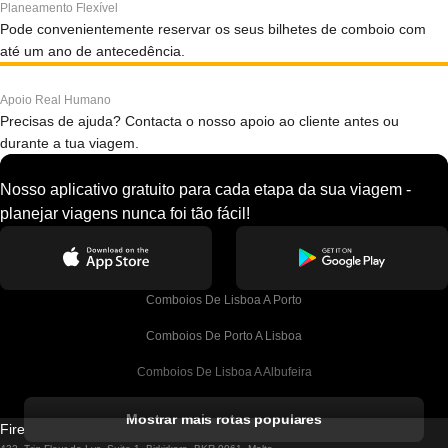
Planeamento Flexível
Pode convenientemente reservar os seus bilhetes de comboio com
até um ano de antecedência.
Apoio Real Humano
Precisas de ajuda? Contacta o nosso apoio ao cliente antes ou
durante a tua viagem.
Nosso aplicativo gratuito para cada etapa da sua viagem -
planejar viagens nunca foi tão fácil!
Comboios De Lisboa A Porto
Comboios De Porto A Lisboa
Comboios De Lisboa A Albufeira
Comboios De Albufeira A Lisboa
Mostrar mais rotas populares
Firebird GT Limited (OC 1451)
Comboios De Lisboa A Lagos