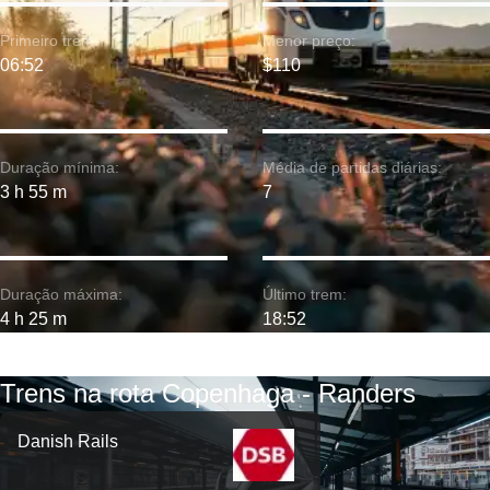
Primeiro trem:
Menor preço:
06:52
$110
Duração mínima:
Média de partidas diárias:
3 h 55 m
7
Duração máxima:
Último trem:
4 h 25 m
18:52
Trens na rota Copenhaga - Randers
Danish Rails