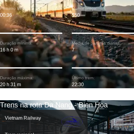
Primeiro trem:
Menor preço:
00:36
$50
Duração mínima:
Média de partidas diárias:
16 h 0 m
7
Duração máxima:
Último trem:
20 h 31 m
22:30
Trens na rota Da Nang - Bien Hoa
Vietnam Railway