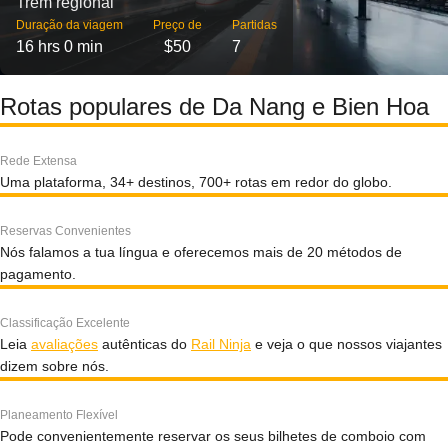
Trem regional
Duração da viagem
Preço de
Partidas
16 hrs 0 min
$50
7
Rotas populares de Da Nang e Bien Hoa
Rede Extensa
Uma plataforma, 34+ destinos, 700+ rotas em redor do globo.
Reservas Convenientes
Nós falamos a tua língua e oferecemos mais de 20 métodos de
pagamento.
Classificação Excelente
Leia
avaliações
autênticas do
Rail Ninja
e veja o que nossos viajantes
dizem sobre nós.
Planeamento Flexível
Pode convenientemente reservar os seus bilhetes de comboio com