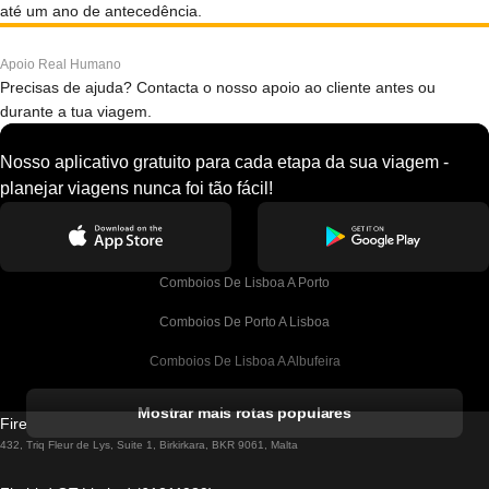
até um ano de antecedência.
Apoio Real Humano
Precisas de ajuda? Contacta o nosso apoio ao cliente antes ou
durante a tua viagem.
Nosso aplicativo gratuito para cada etapa da sua viagem -
planejar viagens nunca foi tão fácil!
Comboios De Lisboa A Porto
Comboios De Porto A Lisboa
Comboios De Lisboa A Albufeira
Comboios De Albufeira A Lisboa
Mostrar mais rotas populares
Firebird GT Limited (OC 1451)
Comboios De Lisboa A Lagos
432, Triq Fleur de Lys, Suite 1, Birkirkara, BKR 9061, Malta
Comboios De Lagos A Lisboa