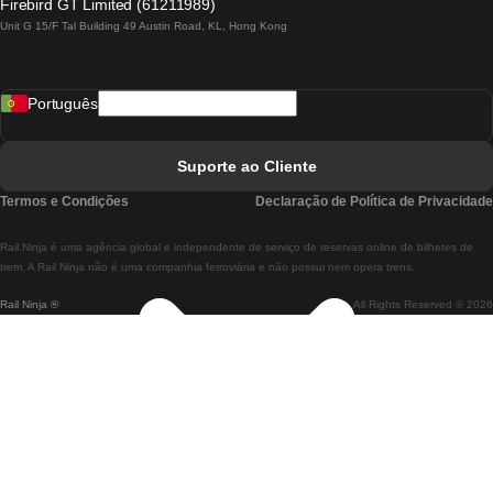
Firebird GT Limited (61211989)
Unit G 15/F Tal Building 49 Austin Road, KL, Hong Kong
Comboios De Lisboa A Madrid
Comboios De Madrid A Lisboa
Português
Comboios De Lisboa A Faro
Comboios De Faro A Lisboa
Suporte ao Cliente
Comboios De Lisboa A Coimbra
Termos e Condições
Declaração de Política de Privacidade
Comboios De Coimbra A Lisboa
Rail.Ninja é uma agência global e independente de serviço de reservas online de bilhetes de
Comboios De Lisboa A Braga
trem. A Rail Ninja não é uma companhia ferroviária e não possui nem opera trens.
Rail Ninja ®
All Rights Reserved © 2026
Comboios De Braga A Lisboa
Comboios De Porto A Coimbra
Comboios De Coimbra A Porto
Comboios De Barcelona A Madrid
Comboios De Madrid A Barcelona