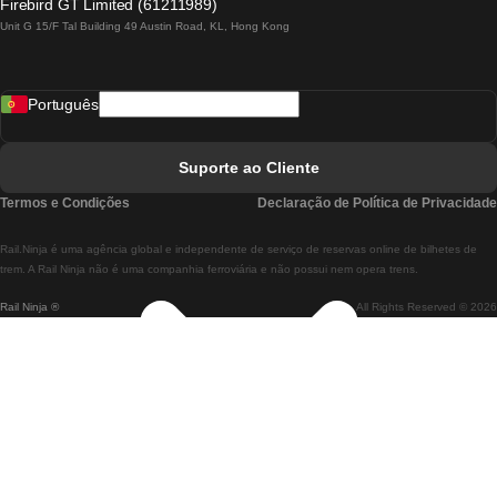
Firebird GT Limited (61211989)
Unit G 15/F Tal Building 49 Austin Road, KL, Hong Kong
Comboios De Lisboa A Madrid
Comboios De Madrid A Lisboa
Português
Comboios De Lisboa A Faro
Comboios De Faro A Lisboa
Suporte ao Cliente
Comboios De Lisboa A Coimbra
Termos e Condições
Declaração de Política de Privacidade
Comboios De Coimbra A Lisboa
Rail.Ninja é uma agência global e independente de serviço de reservas online de bilhetes de
Comboios De Lisboa A Braga
trem. A Rail Ninja não é uma companhia ferroviária e não possui nem opera trens.
Rail Ninja ®
All Rights Reserved © 2026
Comboios De Braga A Lisboa
Comboios De Porto A Coimbra
Comboios De Coimbra A Porto
Comboios De Barcelona A Madrid
Comboios De Madrid A Barcelona