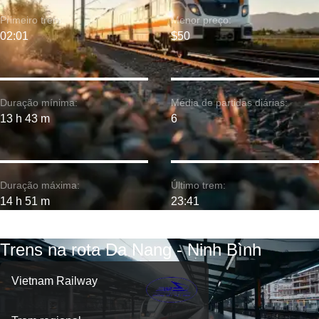
Primeiro trem:
Menor preço:
02:01
$50
Duração mínima:
Média de partidas diárias:
13 h 43 m
6
Duração máxima:
Último trem:
14 h 51 m
23:41
Trens na rota Da Nang - Ninh Bình
Vietnam Railway