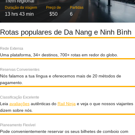
Trem regional
Duração da viagem
Preço de
Partidas
13 hrs 43 min
$50
6
Rotas populares de Da Nang e Ninh Bình
Rede Extensa
Uma plataforma, 34+ destinos, 700+ rotas em redor do globo.
Reservas Convenientes
Nós falamos a tua língua e oferecemos mais de 20 métodos de
pagamento.
Classificação Excelente
Leia
avaliações
autênticas do
Rail Ninja
e veja o que nossos viajantes
dizem sobre nós.
Planeamento Flexível
Pode convenientemente reservar os seus bilhetes de comboio com