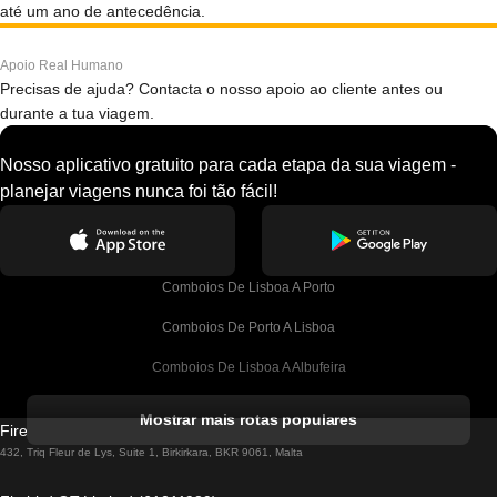
até um ano de antecedência.
Apoio Real Humano
Precisas de ajuda? Contacta o nosso apoio ao cliente antes ou
durante a tua viagem.
Nosso aplicativo gratuito para cada etapa da sua viagem -
planejar viagens nunca foi tão fácil!
Comboios De Lisboa A Porto
Comboios De Porto A Lisboa
Comboios De Lisboa A Albufeira
Comboios De Albufeira A Lisboa
Mostrar mais rotas populares
Firebird GT Limited (OC 1451)
Comboios De Lisboa A Lagos
432, Triq Fleur de Lys, Suite 1, Birkirkara, BKR 9061, Malta
Comboios De Lagos A Lisboa