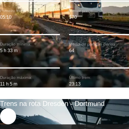
Primeiro trem:
Menor preço:
05:10
$70
Duração mínima:
Média de partidas diárias:
5 h 33 m
64
Duração máxima:
Último trem:
11 h 5 m
23:13
Trens na rota Dresden - Dortmund