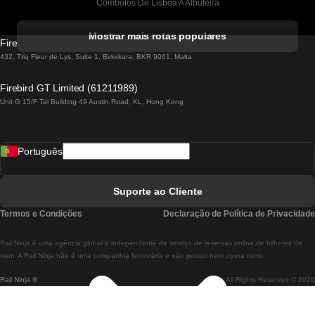
Comboios De Lisboa A Albufeira
Comboios De Albufeira A Lisboa
Mostrar mais rotas populares
Firebird GT Limited (OC 1451)
Comboios De Lisboa A Lagos
432, Triq Fleur de Lys, Suite 1, Birkirkara, BKR 9061, Malta
Comboios De Lagos A Lisboa
Firebird GT Limited (61211989)
Unit G 15/F Tal Building 49 Austin Road, KL, Hong Kong
Comboios De Lisboa A Madrid
Comboios De Madrid A Lisboa
Português
Comboios De Lisboa A Faro
Comboios De Faro A Lisboa
Suporte ao Cliente
Comboios De Lisboa A Coimbra
Termos e Condições
Declaração de Política de Privacidade
Comboios De Coimbra A Lisboa
Rail.Ninja é uma agência global e independente de serviço de reservas online de bilhetes de
Comboios De Lisboa A Braga
trem. A Rail Ninja não é uma companhia ferroviária e não possui nem opera trens.
Rail Ninja ®
All Rights Reserved © 2026
Comboios De Braga A Lisboa
Comboios De Porto A Coimbra