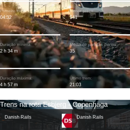
Primeiro trem:
Menor preço:
04:32
$41
Duração mínima:
Média de partidas diárias:
2 h 34 m
35
Duração máxima:
Último trem:
4 h 57 m
21:03
Trens na rota Esbjerg - Copenhaga
Danish Rails
Danish Rails