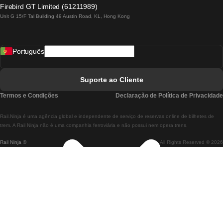
Comboios De Lagos A Lisboa
Firebird GT Limited (61211989)
Unit G 15/F Tal Building 49 Austin Road, KL, Hong Kong
Comboios De Lisboa A Madrid
Comboios De Madrid A Lisboa
Português
Comboios De Lisboa A Faro
Comboios De Faro A Lisboa
Suporte ao Cliente
Comboios De Lisboa A Coimbra
Termos e Condições
Declaração de Política de Privacidade
Comboios De Coimbra A Lisboa
Rail.Ninja é uma agência global e independente de serviço de reservas online de bilhetes de
Comboios De Lisboa A Braga
trem. A Rail Ninja não é uma companhia ferroviária e não possui nem opera trens.
Rail Ninja ®
All Rights Reserved © 2026
Comboios De Braga A Lisboa
Comboios De Porto A Coimbra
Comboios De Coimbra A Porto
Comboios De Barcelona A Madrid
Comboios De Madrid A Barcelona