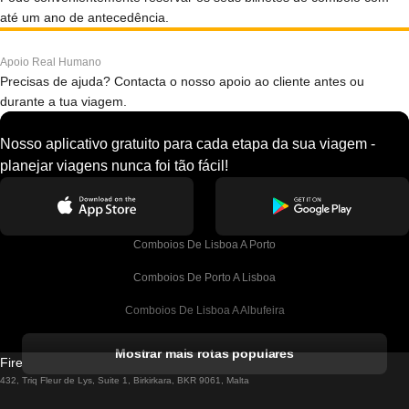
até um ano de antecedência.
Apoio Real Humano
Precisas de ajuda? Contacta o nosso apoio ao cliente antes ou
durante a tua viagem.
Nosso aplicativo gratuito para cada etapa da sua viagem -
planejar viagens nunca foi tão fácil!
Comboios De Lisboa A Porto
Comboios De Porto A Lisboa
Comboios De Lisboa A Albufeira
Comboios De Albufeira A Lisboa
Mostrar mais rotas populares
Firebird GT Limited (OC 1451)
Comboios De Lisboa A Lagos
432, Triq Fleur de Lys, Suite 1, Birkirkara, BKR 9061, Malta