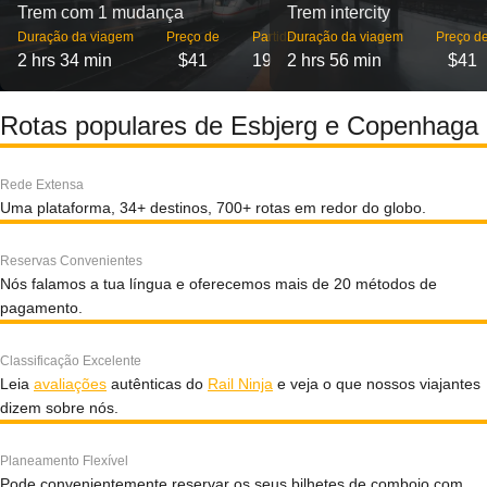
Trem com 1 mudança
Trem intercity
Duração da viagem
Preço de
Partidas
Duração da viagem
Preço d
2 hrs 34 min
$41
19
2 hrs 56 min
$41
Rotas populares de Esbjerg e Copenhaga
Rede Extensa
Uma plataforma, 34+ destinos, 700+ rotas em redor do globo.
Reservas Convenientes
Nós falamos a tua língua e oferecemos mais de 20 métodos de
pagamento.
Classificação Excelente
Leia
avaliações
autênticas do
Rail Ninja
e veja o que nossos viajantes
dizem sobre nós.
Planeamento Flexível
Pode convenientemente reservar os seus bilhetes de comboio com