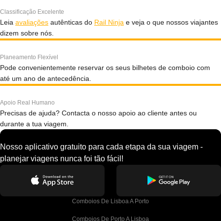
Classificação Excelente
Leia
avaliações
autênticas do
Rail Ninja
e veja o que nossos viajantes
dizem sobre nós.
Planeamento Flexível
Pode convenientemente reservar os seus bilhetes de comboio com
até um ano de antecedência.
Apoio Real Humano
Precisas de ajuda? Contacta o nosso apoio ao cliente antes ou
durante a tua viagem.
Nosso aplicativo gratuito para cada etapa da sua viagem -
planejar viagens nunca foi tão fácil!
Comboios De Lisboa A Porto
Comboios De Porto A Lisboa