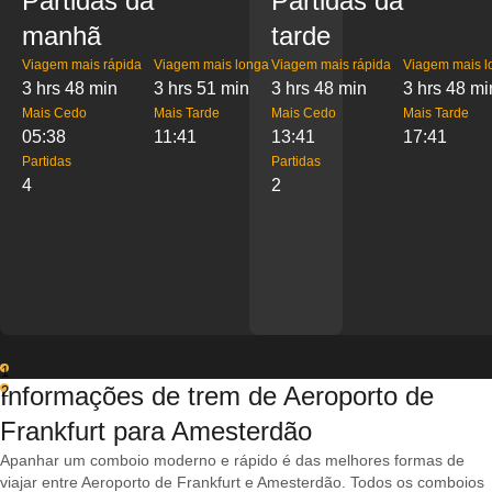
Partidas da
Partidas da
manhã
tarde
Viagem mais rápida
Viagem mais longa
Viagem mais rápida
Viagem mais l
3 hrs 48 min
3 hrs 51 min
3 hrs 48 min
3 hrs 48 mi
Mais Cedo
Mais Tarde
Mais Cedo
Mais Tarde
05:38
11:41
13:41
17:41
Partidas
Partidas
4
2
1
Informações de trem de Aeroporto de
2
Frankfurt para Amesterdão
Apanhar um comboio moderno e rápido é das melhores formas de
viajar entre Aeroporto de Frankfurt e Amesterdão. Todos os comboios