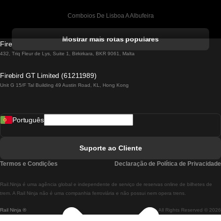
Comboios De Lisboa A Albufeira
Comboios De Albufeira A Lisboa
Mostrar mais rotas populares
Firebird GT Limited (OC 1451)
Comboios De Lisboa A Lagos
432, Triq Fleur de Lys, Suite 1, Birkirkara, BKR 9061, Malta
Comboios De Lagos A Lisboa
Firebird GT Limited (61211989)
Unit G 15/F Tal Building 49 Austin Road, KL, Hong Kong
Comboios De Lisboa A Madrid
Comboios De Madrid A Lisboa
Português
Comboios De Lisboa A Faro
Comboios De Faro A Lisboa
Suporte ao Cliente
Comboios De Lisboa A Coimbra
Termos e Condições
Declaração de Política de Privacidade
Comboios De Coimbra A Lisboa
Rail.Ninja é uma agência global e independente de serviço de reservas online de bilhetes de
Comboios De Lisboa A Braga
trem. A Rail Ninja não é uma companhia ferroviária e não possui nem opera trens.
Rail Ninja ®
All Rights Reserved © 2026
Comboios De Braga A Lisboa