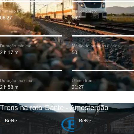
Primeiro trem:
Menor preço:
06:27
$62
Duração mínima:
Média de partidas diárias:
2 h 17 m
50
Duração máxima:
Último trem:
2 h 58 m
21:27
Trens na rota Gante - Amesterdão
BeNe
BeNe