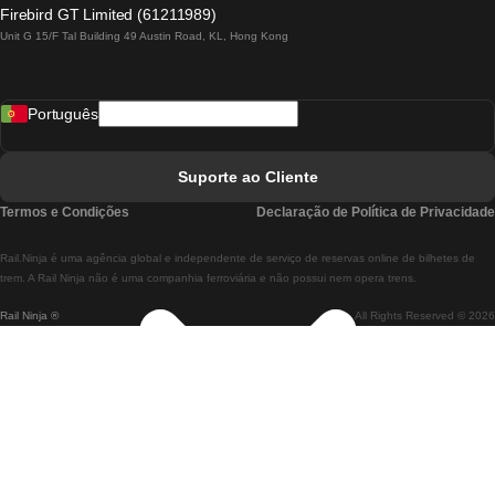
Comboios De Lagos A Lisboa
Firebird GT Limited (61211989)
Unit G 15/F Tal Building 49 Austin Road, KL, Hong Kong
Comboios De Lisboa A Madrid
Comboios De Madrid A Lisboa
Português
Comboios De Lisboa A Faro
Comboios De Faro A Lisboa
Suporte ao Cliente
Comboios De Lisboa A Coimbra
Termos e Condições
Declaração de Política de Privacidade
Comboios De Coimbra A Lisboa
Rail.Ninja é uma agência global e independente de serviço de reservas online de bilhetes de
Comboios De Lisboa A Braga
trem. A Rail Ninja não é uma companhia ferroviária e não possui nem opera trens.
Rail Ninja ®
All Rights Reserved © 2026
Comboios De Braga A Lisboa
Comboios De Porto A Coimbra
Comboios De Coimbra A Porto
Comboios De Barcelona A Madrid
Comboios De Madrid A Barcelona