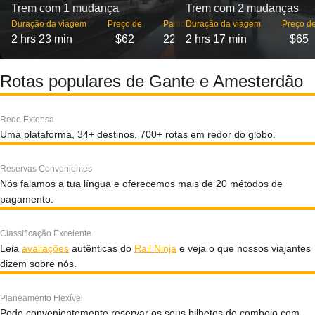
Trem com 1 mudança
Trem com 2 mudanças
Duração da viagem
Preço de
Partidas
Duração da viagem
Preço d
2 hrs 23 min
$62
22
2 hrs 17 min
$65
Rotas populares de Gante e Amesterdão
Rede Extensa
Uma plataforma, 34+ destinos, 700+ rotas em redor do globo.
Reservas Convenientes
Nós falamos a tua língua e oferecemos mais de 20 métodos de
pagamento.
Classificação Excelente
Leia
avaliações
autênticas do
Rail Ninja
e veja o que nossos viajantes
dizem sobre nós.
Planeamento Flexível
Pode convenientemente reservar os seus bilhetes de comboio com