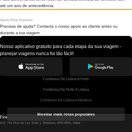
até um ano de antecedência.
Apoio Real Humano
Precisas de ajuda? Contacta o nosso apoio ao cliente antes ou
durante a tua viagem.
Nosso aplicativo gratuito para cada etapa da sua viagem -
planejar viagens nunca foi tão fácil!
Comboios De Lisboa A Porto
Comboios De Porto A Lisboa
Comboios De Lisboa A Albufeira
Comboios De Albufeira A Lisboa
Mostrar mais rotas populares
Firebird GT Limited (OC 1451)
Comboios De Lisboa A Lagos
432, Triq Fleur de Lys, Suite 1, Birkirkara, BKR 9061, Malta