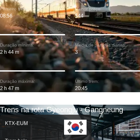
Primeiro trem:
Menor preço:
08:56
$44
Duração mínima:
Média de partidas diárias:
2 h 44 m
3
Duração máxima:
Último trem:
2 h 47 m
20:45
Trens na rota Gyeongju - Gangneung
KTX-EUM