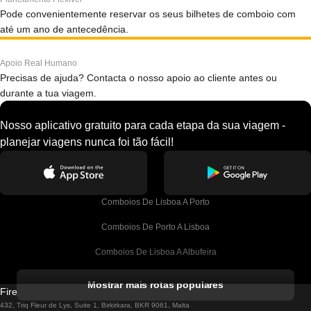
Pode convenientemente reservar os seus bilhetes de comboio com
até um ano de antecedência.
Apoio Real Humano
Precisas de ajuda? Contacta o nosso apoio ao cliente antes ou
durante a tua viagem.
Nosso aplicativo gratuito para cada etapa da sua viagem -
planejar viagens nunca foi tão fácil!
Comboios De Lisboa A Porto
Comboios De Porto A Lisboa
Comboios De Lisboa A Albufeira
Comboios De Albufeira A Lisboa
Mostrar mais rotas populares
Firebird GT Limited (OC 1451)
Comboios De Lisboa A Lagos
432, Triq Fleur de Lys, Suite 1, Birkirkara, BKR 9061, Malta