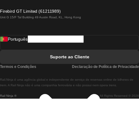
Comboios De Lagos A Lisboa
Firebird GT Limited (61211989)
Unit G 15/F Tal Building 49 Austin Road, KL, Hong Kong
Comboios De Lisboa A Madrid
Comboios De Madrid A Lisboa
Português
Comboios De Lisboa A Faro
Comboios De Faro A Lisboa
Suporte ao Cliente
Comboios De Lisboa A Coimbra
Termos e Condições
Declaração de Política de Privacidade
Comboios De Coimbra A Lisboa
Rail.Ninja é uma agência global e independente de serviço de reservas online de bilhetes de
Comboios De Lisboa A Braga
trem. A Rail Ninja não é uma companhia ferroviária e não possui nem opera trens.
Rail Ninja ®
All Rights Reserved © 2026
Comboios De Braga A Lisboa
Comboios De Porto A Coimbra
Comboios De Coimbra A Porto
Comboios De Barcelona A Madrid