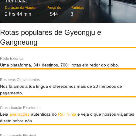
Trem-bala
Duração da viagem
Preço de
Partidas
2 hrs 44 min
$44
3
Rotas populares de Gyeongju e
Gangneung
Rede Extensa
Uma plataforma, 34+ destinos, 700+ rotas em redor do globo.
Reservas Convenientes
Nós falamos a tua língua e oferecemos mais de 20 métodos de
pagamento.
Classificação Excelente
Leia
avaliações
autênticas do
Rail Ninja
e veja o que nossos viajantes
dizem sobre nós.
Planeamento Flexível