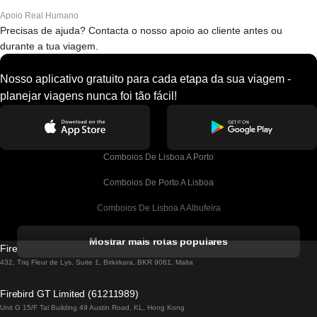
Apoio Real Humano
Precisas de ajuda? Contacta o nosso apoio ao cliente antes ou
durante a tua viagem.
Nosso aplicativo gratuito para cada etapa da sua viagem -
planejar viagens nunca foi tão fácil!
Comboios De Lisboa A Porto
Comboios De Porto A Lisboa
Comboios De Lisboa A Albufeira
Comboios De Albufeira A Lisboa
Mostrar mais rotas populares
Firebird GT Limited (OC 1451)
Comboios De Lisboa A Lagos
432, Triq Fleur de Lys, Suite 1, Birkirkara, BKR 9061, Malta
Comboios De Lagos A Lisboa
Firebird GT Limited (61211989)
Unit G 15/F Tal Building 49 Austin Road, KL, Hong Kong
Comboios De Lisboa A Madrid