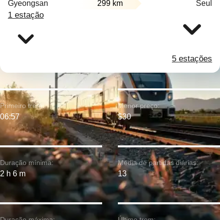
Gyeongsan
299 km
Seul
1 estação
5 estações
Primeiro trem:
Menor preço:
06:57
$30
Duração mínima:
Média de partidas diárias:
2 h 6 m
13
Duração máxima:
Último trem: