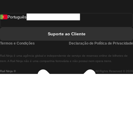
Comboios De Madrid A Lisboa
Português
Comboios De Lisboa A Faro
Comboios De Faro A Lisboa
Suporte ao Cliente
Comboios De Lisboa A Coimbra
Termos e Condições
Declaração de Política de Privacidade
Comboios De Coimbra A Lisboa
Rail.Ninja é uma agência global e independente de serviço de reservas online de bilhetes de
Comboios De Lisboa A Braga
trem. A Rail Ninja não é uma companhia ferroviária e não possui nem opera trens.
Rail Ninja ®
All Rights Reserved © 2026
Comboios De Braga A Lisboa
Comboios De Porto A Coimbra
Comboios De Coimbra A Porto
Comboios De Barcelona A Madrid
Comboios De Madrid A Barcelona
Comboios De Barcelona A Valência