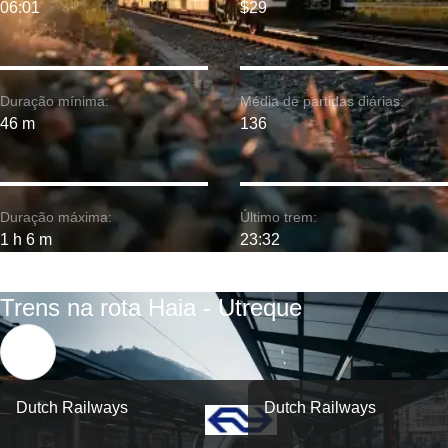
06:01
$29
Duração mínima:
Média de partidas diárias:
46 m
136
Duração máxima:
Último trem:
1 h 6 m
23:32
Trens na rota Haia - Utreque
Dutch Railways
Dutch Railways