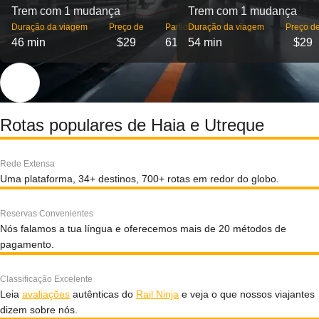
Trem com 1 mudança
Trem com 1 mudança
Duração da viagem
Preço de
Partidas
Duração da viagem
Preço d
46 min
$29
61
54 min
$29
Rotas populares de Haia e Utreque
Rede Extensa
Uma plataforma, 34+ destinos, 700+ rotas em redor do globo.
Reservas Convenientes
Nós falamos a tua língua e oferecemos mais de 20 métodos de
pagamento.
Classificação Excelente
Leia
avaliações
autênticas do
Rail Ninja
e veja o que nossos viajantes
dizem sobre nós.