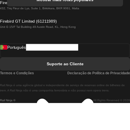
Firebird GT Limited (OC 1451)
Comboios De Lisboa A Lagos
432, Triq Fleur de Lys, Suite 1, Birkirkara, BKR 9061, Malta
Comboios De Lagos A Lisboa
Firebird GT Limited (61211989)
Unit G 15/F Tal Building 49 Austin Road, KL, Hong Kong
Comboios De Lisboa A Madrid
Comboios De Madrid A Lisboa
Português
Comboios De Lisboa A Faro
Comboios De Faro A Lisboa
Suporte ao Cliente
Comboios De Lisboa A Coimbra
Termos e Condições
Declaração de Política de Privacidade
Comboios De Coimbra A Lisboa
Rail.Ninja é uma agência global e independente de serviço de reservas online de bilhetes de
Comboios De Lisboa A Braga
trem. A Rail Ninja não é uma companhia ferroviária e não possui nem opera trens.
Rail Ninja ®
All Rights Reserved © 2026
Comboios De Braga A Lisboa
Comboios De Porto A Coimbra
Comboios De Coimbra A Porto