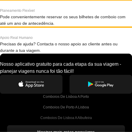
Planeamento Flexível
Pode convenientemente reservar os seus bilhetes de comboio com
até um ano de antecedência.
Apoio Real Humano
Precisas de ajuda? Contacta o nosso apoio ao cliente antes ou
durante a tua viagem.
Nosso aplicativo gratuito para cada etapa da sua viagem -
planejar viagens nunca foi tão fácil!
Comboios De Lisboa A Porto
Comboios De Porto A Lisboa
Comboios De Lisboa A Albufeira
Comboios De Albufeira A Lisboa
Mostrar mais rotas populares