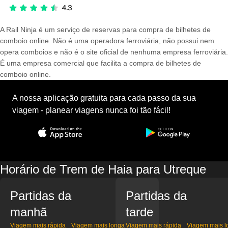
A Rail Ninja é um serviço de reservas para compra de bilhetes de
comboio online. Não é uma operadora ferroviária, não possui nem
opera comboios e não é o site oficial de nenhuma empresa ferroviária.
É uma empresa comercial que facilita a compra de bilhetes de
comboio online.
A nossa aplicação gratuita para cada passo da sua
viagem - planear viagens nunca foi tão fácil!
Horário de Trem de Haia para Utreque
Partidas da
Partidas da
manhã
tarde
Viagem mais rápida
Viagem mais longa
Viagem mais rápida
Viagem mais l