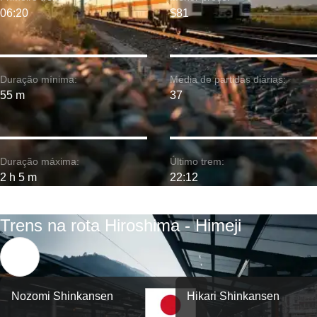
06:20
$81
Duração mínima:
Média de partidas diárias:
55 m
37
Duração máxima:
Último trem:
2 h 5 m
22:12
Trens na rota Hiroshima - Himeji
Nozomi Shinkansen
Hikari Shinkansen