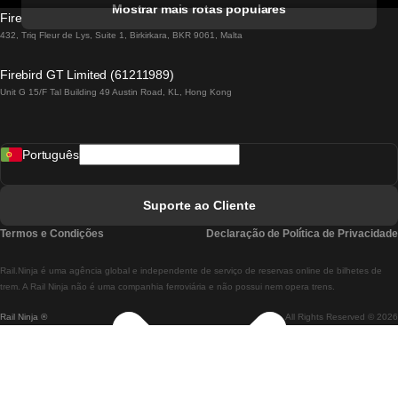
Mostrar mais rotas populares
Firebird GT Limited (OC 1451)
Comboios De Lisboa A Lagos
432, Triq Fleur de Lys, Suite 1, Birkirkara, BKR 9061, Malta
Comboios De Lagos A Lisboa
Firebird GT Limited (61211989)
Unit G 15/F Tal Building 49 Austin Road, KL, Hong Kong
Comboios De Lisboa A Madrid
Comboios De Madrid A Lisboa
Português
Comboios De Lisboa A Faro
Comboios De Faro A Lisboa
Suporte ao Cliente
Comboios De Lisboa A Coimbra
Termos e Condições
Declaração de Política de Privacidade
Comboios De Coimbra A Lisboa
Rail.Ninja é uma agência global e independente de serviço de reservas online de bilhetes de
Comboios De Lisboa A Braga
trem. A Rail Ninja não é uma companhia ferroviária e não possui nem opera trens.
Rail Ninja ®
All Rights Reserved © 2026
Comboios De Braga A Lisboa
Comboios De Porto A Coimbra
Comboios De Coimbra A Porto