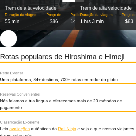
Trem de alta velocidade
Trem de alta velocidade
Duração da viagem
Preço de
Partidas
Duração da viagem
Preço d
55 min
$86
14
1 hrs 3 min
$83
Rotas populares de Hiroshima e Himeji
Rede Extensa
Uma plataforma, 34+ destinos, 700+ rotas em redor do globo.
Reservas Convenientes
Nós falamos a tua língua e oferecemos mais de 20 métodos de
pagamento.
Classificação Excelente
Leia
avaliações
autênticas do
Rail Ninja
e veja o que nossos viajantes
dizem sobre nós.