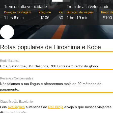
Trem de alta velocidade
Trem de alta velocidade
Duração da viagem
Preço de
Partidas
Duração da viagem
Preço d
1 hrs 6 min
$106
50
1 hrs 19 min
$100
Rotas populares de Hiroshima e Kobe
Rede Extensa
Uma plataforma, 34+ destinos, 700+ rotas em redor do globo.
Reservas Convenientes
Nós falamos a tua língua e oferecemos mais de 20 métodos de
pagamento.
Classificação Excelente
Leia
avaliações
autênticas do
Rail Ninja
e veja o que nossos viajantes
dizem sobre nós.