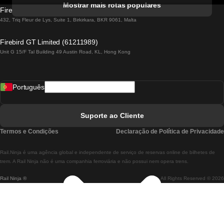
Mostrar mais rotas populares
Firebird GT Limited (OC 1451)
Comboios De Lisboa A Lagos
432, Triq Fleur de Lys, Suite 1, Birkirkara, BKR 9061, Malta
Comboios De Lagos A Lisboa
Firebird GT Limited (61211989)
Unit G 15/F Tal Building 49 Austin Road, KL, Hong Kong
Comboios De Lisboa A Madrid
Comboios De Madrid A Lisboa
Português
Comboios De Lisboa A Faro
Comboios De Faro A Lisboa
Suporte ao Cliente
Comboios De Lisboa A Coimbra
Termos e Condições
Declaração de Política de Privacidade
Comboios De Coimbra A Lisboa
Rail.Ninja é uma agência global e independente de serviço de reservas online de bilhetes de
Comboios De Lisboa A Braga
trem. A Rail Ninja não é uma companhia ferroviária e não possui nem opera trens.
Rail Ninja ®
All Rights Reserved © 2026
Comboios De Braga A Lisboa
Comboios De Porto A Coimbra
Comboios De Coimbra A Porto