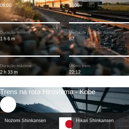
06:00
$100
Duração mínima:
Média de partidas diárias:
1 h 6 m
87
Duração máxima:
Último trem:
2 h 33 m
22:12
Trens na rota Hiroshima - Kobe
Nozomi Shinkansen
Hikari Shinkansen