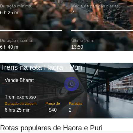
Duração mínima:
Média de partidas diárias:
6 h 25 m
2
Duração máxima:
Último trem:
6 h 40 m
13:50
Trens na rota Haora - Puri
Vande Bharat
Trem expresso
Duração da viagem
Preço de
Partidas
6 hrs 25 min
$40
2
Rotas populares de Haora e Puri