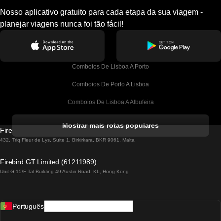
Nosso aplicativo gratuito para cada etapa da sua viagem -
planejar viagens nunca foi tão fácil!
Comboios De Lisboa A Porto
Comboios De Porto A Lisboa
Comboios De Lisboa A Albufeira
Comboios De Albufeira A Lisboa
Mostrar mais rotas populares
Firebird GT Limited (OC 1451)
Comboios De Lisboa A Lagos
432, Triq Fleur de Lys, Suite 1, Birkirkara, BKR 9061, Malta
Comboios De Lagos A Lisboa
Firebird GT Limited (61211989)
Unit G 15/F Tal Building 49 Austin Road, KL, Hong Kong
Comboios De Lisboa A Madrid
Comboios De Madrid A Lisboa
Português
Comboios De Lisboa A Faro