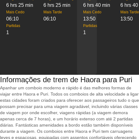
6 hrs 25 min
6 hrs 25 min
6 hrs 40 min
6 hrs 40
Mais Cedo
Mais Tarde
Mais Cedo
Mais Tarde
06:10
06:10
13:50
13:50
Partidas
Partidas
1
1
Informações de trem de Haora para Puri
Apanhar um comboio moderno e rápido é das melhores formas de
viajar entre Haora e Puri. Todos os comboios de alta velocidade a ligar
estas cidades foram criados para oferecer aos passageiros tudo o que
possam precisar para uma viagem agradável, incluindo várias classes
de viagem por onde escolher, viagens rápidas (a viagem demora
apenas cerca de 7 horas), e um horário extenso com até 2 partidas
diárias. Fantásticas amenidades a bordo estão também disponíveis
durante a viagem. Os comboios entre Haora e Puri tem carruagens
leves e espaçosas, equipadas com assentos confortáveis oferecendo