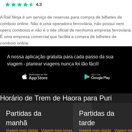
A Rail Ninja é um serviço de reservas para compra de bilhetes de
comboio online. Não é uma operadora ferroviária, não possui nem
opera comboios e não é o site oficial de nenhuma empresa ferroviária.
É uma empresa comercial que facilita a compra de bilhetes de
comboio online.
A nossa aplicação gratuita para cada passo da sua
viagem - planear viagens nunca foi tão fácil!
Horário de Trem de Haora para Puri
Partidas da
Partidas da
manhã
tarde
Viagem mais rápida
Viagem mais longa
Viagem mais rápida
Viagem ma