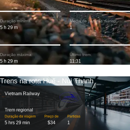
Duração mínima:
Média de partidas diárias:
5 h 29 m
1
Duração máxima:
Último trem:
5 h 29 m
11:31
Trens na rota Huế - Nui Thanh
Vietnam Railway
Trem regional
Duração da viagem
Preço de
Partidas
5 hrs 29 min
$34
1