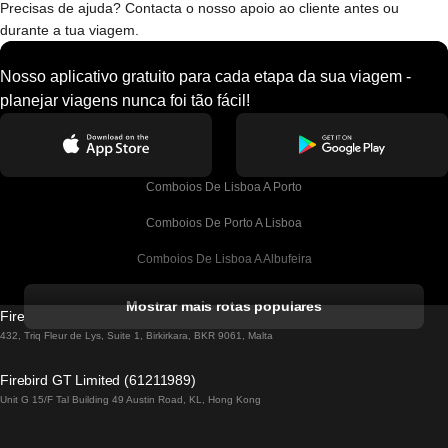
Precisas de ajuda? Contacta o nosso apoio ao cliente antes ou
durante a tua viagem.
Nosso aplicativo gratuito para cada etapa da sua viagem -
planejar viagens nunca foi tão fácil!
Comboios De Lisboa A Porto
Comboios De Porto A Lisboa
Comboios De Lisboa A Albufeira
Comboios De Albufeira A Lisboa
Mostrar mais rotas populares
Firebird GT Limited (OC 1451)
Comboios De Lisboa A Lagos
432, Triq Fleur de Lys, Suite 1, Birkirkara, BKR 9061, Malta
Comboios De Lagos A Lisboa
Firebird GT Limited (61211989)
Unit G 15/F Tal Building 49 Austin Road, KL, Hong Kong
Comboios De Lisboa A Madrid
Comboios De Madrid A Lisboa