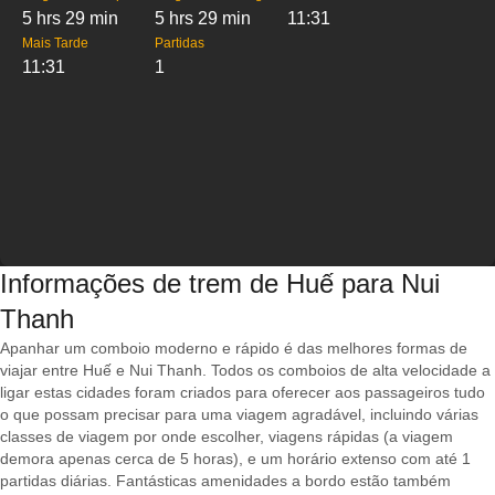
5 hrs 29 min
5 hrs 29 min
11:31
Mais Tarde
Partidas
11:31
1
Informações de trem de Huế para Nui
Thanh
Apanhar um comboio moderno e rápido é das melhores formas de
viajar entre Huế e Nui Thanh. Todos os comboios de alta velocidade a
ligar estas cidades foram criados para oferecer aos passageiros tudo
o que possam precisar para uma viagem agradável, incluindo várias
classes de viagem por onde escolher, viagens rápidas (a viagem
demora apenas cerca de 5 horas), e um horário extenso com até 1
partidas diárias. Fantásticas amenidades a bordo estão também