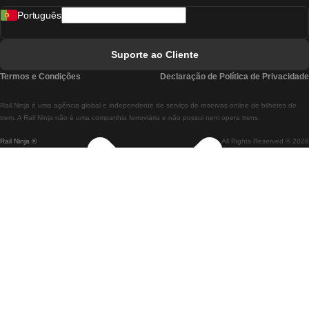
Português
Comboios De Lisboa A Faro
Comboios De Faro A Lisboa
Suporte ao Cliente
Comboios De Lisboa A Coimbra
Termos e Condições
Declaração de Política de Privacidade
Comboios De Coimbra A Lisboa
Rail.Ninja é uma agência global e independente de serviço de reservas online de bilhetes de
Comboios De Lisboa A Braga
trem. A Rail Ninja não é uma companhia ferroviária e não possui nem opera trens.
Rail Ninja ®
All Rights Reserved © 2026
Comboios De Braga A Lisboa
Comboios De Porto A Coimbra
Comboios De Coimbra A Porto
Comboios De Barcelona A Madrid
Comboios De Madrid A Barcelona
Comboios De Barcelona A Valência
Comboios De Valência A Barcelona