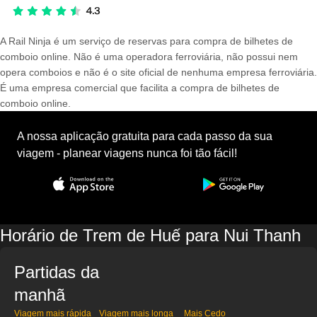
A Rail Ninja é um serviço de reservas para compra de bilhetes de
comboio online. Não é uma operadora ferroviária, não possui nem
opera comboios e não é o site oficial de nenhuma empresa ferroviária.
É uma empresa comercial que facilita a compra de bilhetes de
comboio online.
A nossa aplicação gratuita para cada passo da sua
viagem - planear viagens nunca foi tão fácil!
Horário de Trem de Huế para Nui Thanh
Partidas da
manhã
Viagem mais rápida
Viagem mais longa
Mais Cedo