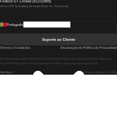
Firebird GT Limited (61211989)
Unit G 15/F Tal Building 49 Austin Road, KL, Hong Kong
Comboios De Lisboa A Madrid
Comboios De Madrid A Lisboa
Português
Comboios De Lisboa A Faro
Comboios De Faro A Lisboa
Suporte ao Cliente
Comboios De Lisboa A Coimbra
Termos e Condições
Declaração de Política de Privacidade
Comboios De Coimbra A Lisboa
Rail.Ninja é uma agência global e independente de serviço de reservas online de bilhetes de
Comboios De Lisboa A Braga
trem. A Rail Ninja não é uma companhia ferroviária e não possui nem opera trens.
Rail Ninja ®
All Rights Reserved © 2026
Comboios De Braga A Lisboa
Comboios De Porto A Coimbra
Comboios De Coimbra A Porto
Comboios De Barcelona A Madrid
Comboios De Madrid A Barcelona