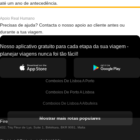
até um ano de antecedência.
Apoio Real Humano
Precisas de ajuda? Contacta o nosso apoio ao cliente antes ou
durante a tua viagem.
Nosso aplicativo gratuito para cada etapa da sua viagem -
planejar viagens nunca foi tão fácil!
Comboios De Lisboa A Porto
Comboios De Porto A Lisboa
Comboios De Lisboa A Albufeira
Comboios De Albufeira A Lisboa
Mostrar mais rotas populares
Firebird GT Limited (OC 1451)
Comboios De Lisboa A Lagos
432, Triq Fleur de Lys, Suite 1, Birkirkara, BKR 9061, Malta
Comboios De Lagos A Lisboa