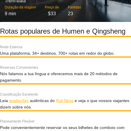
Trem-bala
Duração da viagem
Preço de
Partidas
9 min
$33
23
Rotas populares de Humen e Qingsheng
Rede Extensa
Uma plataforma, 34+ destinos, 700+ rotas em redor do globo.
Reservas Convenientes
Nós falamos a tua língua e oferecemos mais de 20 métodos de
pagamento.
Classificação Excelente
Leia
avaliações
autênticas do
Rail Ninja
e veja o que nossos viajantes
dizem sobre nós.
Planeamento Flexível
Pode convenientemente reservar os seus bilhetes de comboio com