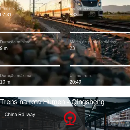
Primeiro trem:
Menor preço:
07:31
$33
Duração mínima:
Média de partidas diárias:
9 m
23
Duração máxima:
Último trem:
10 m
20:49
Trens na rota Humen - Qingsheng
China Railway