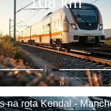
108 km
Média de partidas diárias:
14
s na rota Kendal - Manch