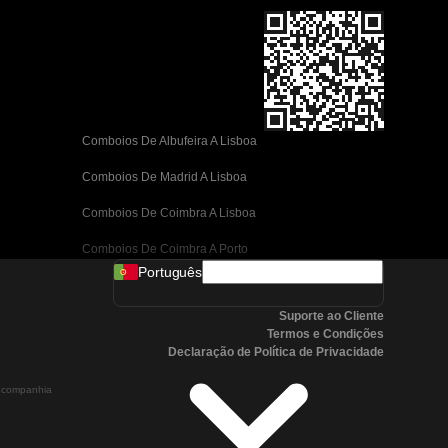
Comboios De Albufeira A Lisboa
Comboios De Madrid A Lisboa
Comboios De Coimbra A Lisboa
Comboios De Coimbra A Porto
Português
Comboios De Valência A Barcelona
Suporte ao Cliente
Comboios De Sevilha A Barcelona
Termos e Condições
Declaração de Política de Privacidade
Comboios De Málaga A Barcelona
a companhia
Comboios De Málaga A Madrid
Comboios De Córdoba A Madrid