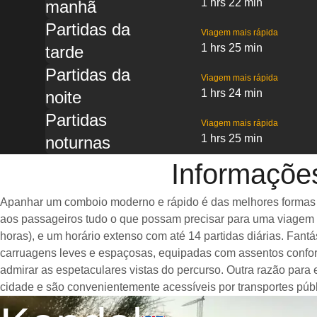
1 hrs 22 min
manhã
Partidas da
Viagem mais rápida
1 hrs 25 min
tarde
Partidas da
Viagem mais rápida
1 hrs 24 min
noite
Partidas
Viagem mais rápida
1 hrs 25 min
noturnas
Informaçõe
Apanhar um comboio moderno e rápido é das melhores formas de
aos passageiros tudo o que possam precisar para uma viagem a
horas), e um horário extenso com até 14 partidas diárias. Fa
carruagens leves e espaçosas, equipadas com assentos confor
admirar as espetaculares vistas do percurso. Outra razão para
cidade e são convenientemente acessíveis por transportes públ