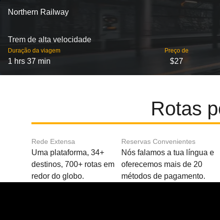
Northern Railway
Trem de alta velocidade
Duração da viagem
Preço de
1 hrs 37 min
$27
Rotas p
Rede Extensa
Reservas Convenientes
Uma plataforma, 34+
Nós falamos a tua língua e
destinos, 700+ rotas em
oferecemos mais de 20
redor do globo.
métodos de pagamento.