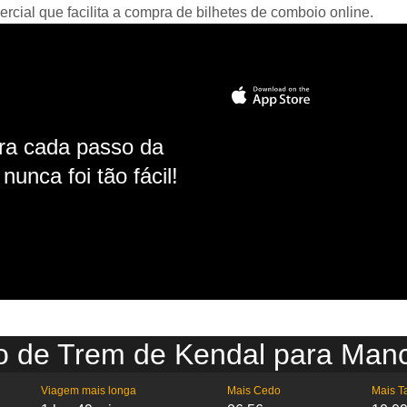
ial que facilita a compra de bilhetes de comboio online.
ara cada passo da
unca foi tão fácil!
o de Trem de Kendal para Man
Viagem mais longa
Mais Cedo
Mais T