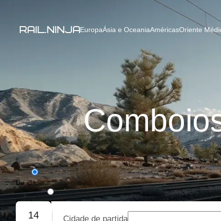
Europa
Ásia e Oceania
Américas
Oriente Médio
Comboios
De ida
De ida e volta
14
Cidade de partida