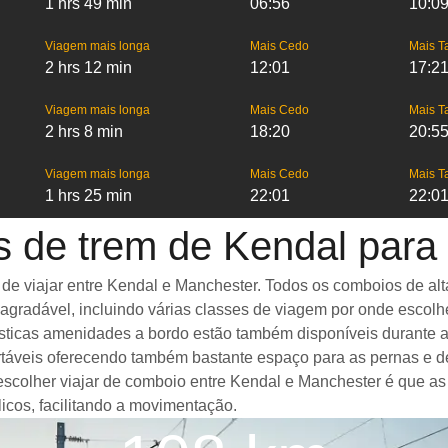
1 hrs 49 min
06:56
10:0
Viagem mais longa
Mais Cedo
Mais T
2 hrs 12 min
12:01
17:2
Viagem mais longa
Mais Cedo
Mais T
2 hrs 8 min
18:20
20:5
Viagem mais longa
Mais Cedo
Mais T
1 hrs 25 min
22:01
22:0
s de trem de Kendal para
 viajar entre Kendal e Manchester. Todos os comboios de alta 
gradável, incluindo várias classes de viagem por onde escolh
ntásticas amenidades a bordo estão também disponíveis durante
táveis oferecendo também bastante espaço para as pernas e d
 escolher viajar de comboio entre Kendal e Manchester é que as
icos, facilitando a movimentação.