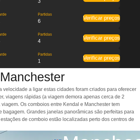
9
3
arde
Partidas
Verificar preços
1
6
arde
Partidas
Verificar preços
5
4
arde
Partidas
Verificar preços
1
1
 Manchester
velocidade a ligar estas cidades foram criados para oferecer
er, viagens rápidas (a viagem demora apenas cerca de 2
 a viagem. Os comboios entre Kendal e Manchester tem
e bagagem. Grandes janelas panorâmicas são perfeitas para
 estações de comboio estão localizadas perto dos centros de