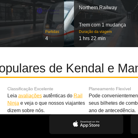
Northern Railway
Trem com 1 mudança
Partidas
Duração da viagem
4
1 hrs 22 min
opulares de Kendal e Ma
Classificação Excelente
Planeamento Flexível
Leia
avaliações
autênticas do
Rail
Pode convenientement
Ninja
e veja o que nossos viajantes
seus bilhetes de com
dizem sobre nós.
ano de antecedência.