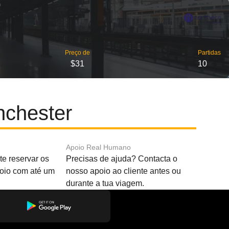
Preço de
Partidas
$31
10
nchester
Apoio Real Humano
e reservar os
Precisas de ajuda? Contacta o
boio com até um
nosso apoio ao cliente antes ou
durante a tua viagem.