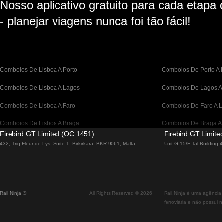
Nosso aplicativo gratuito para cada etapa
- planejar viagens nunca foi tão fácil!
Comboios De Lisboa A Porto
Comboios De Porto A 
Comboios De Lisboa A Lagos
Comboios De Lagos A
Comboios De Lisboa A Faro
Comboios De Faro A L
Comboios De Lisboa A Braga
Comboios De Braga A
Firebird GT Limited (OC 1451)
Firebird GT Limit
Comboios De Barcelona A Madrid
Comboios De Madrid 
432, Triq Fleur de Lys, Suite 1, Birkirkara, BKR 9061, Malta
Unit G 15/F Tal Building
Comboios De Barcelona a Paris
Comboios De Paris A 
Comboios De Barcelona A San Sebastian
Comboios De San Seb
Rail Ninja ®
All Rights Reserved © 2026
Rail.Ninja é uma agência
Comboios De Madrid A Sevilha
Comboios De Sevilha 
ferroviária e não possui 
Comboios De Madrid A Valência
Comboio De Valência 