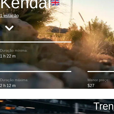
Kendal
1 estação
Duração mínima:
1 h 22 m
Duração máxima:
Menor preço:
2 h 12 m
$27
Tren