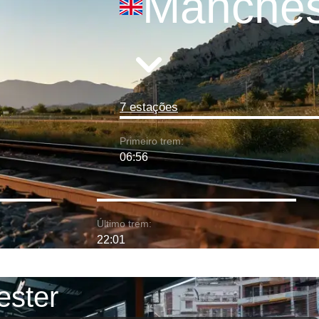
Manches
7 estações
Primeiro trem:
06:56
Último trem:
22:01
ester