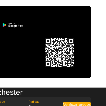
chester
arde
Partidas
Verificar preços