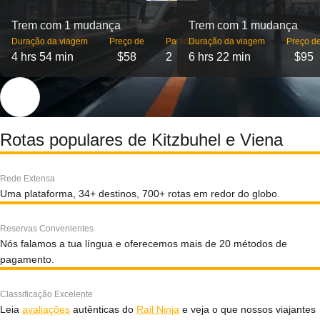
Trem com 1 mudança
Trem com 1 mudança
Duração da viagem
Preço de
Partidas
Duração da viagem
Preço d
4 hrs 54 min
$58
2
6 hrs 22 min
$95
Rotas populares de Kitzbuhel e Viena
Rede Extensa
Uma plataforma, 34+ destinos, 700+ rotas em redor do globo.
Reservas Convenientes
Nós falamos a tua língua e oferecemos mais de 20 métodos de
pagamento.
Classificação Excelente
Leia
avaliações
autênticas do
Rail Ninja
e veja o que nossos viajantes