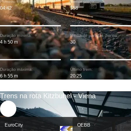
Primeiro trem:
Menor preço:
04:42
$58
Duração mínima:
Média de partidas diárias:
4 h 50 m
30
Duração máxima:
Último trem:
6 h 55 m
20:25
Trens na rota Kitzbuhel - Viena
EuroCity
OEBB