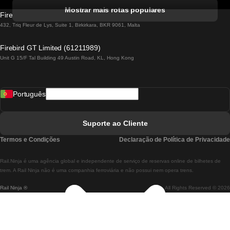
Comboios De Albufeira A Lisboa
Mostrar mais rotas populares
Firebird GT Limited (OC 1451)
Comboios De Lisboa A Lagos
432, Triq Fleur de Lys, Suite 1, Birkirkara, BKR 9061, Malta
Comboios De Lagos A Lisboa
Firebird GT Limited (61211989)
Unit G 15/F Tal Building 49 Austin Road, KL, Hong Kong
Comboios De Lisboa A Madrid
Comboios De Madrid A Lisboa
Português
Comboios De Lisboa A Faro
Comboios De Faro A Lisboa
Suporte ao Cliente
Comboios De Lisboa A Coimbra
Termos e Condições
Declaração de Política de Privacidade
Comboios De Coimbra A Lisboa
Rail.Ninja é uma agência global e independente de serviço de reservas online de bilhetes de
Comboios De Lisboa A Braga
trem. A Rail Ninja não é uma companhia ferroviária e não possui nem opera trens.
Rail Ninja ®
All Rights Reserved © 2026
Comboios De Braga A Lisboa
Comboios De Porto A Coimbra
Comboios De Coimbra A Porto