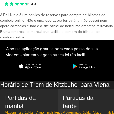
A Rail Ninja é um serviço de reservas para compra de bilhetes de
comboio online. Não é uma operadora ferroviária, não possui nem
opera comboios e não é o site oficial de nenhuma empresa ferroviária.
É uma empresa comercial que facilita a compra de bilhetes de
comboio online.
A nossa aplicação gratuita para cada passo da sua
viagem - planear viagens nunca foi tão fácil!
Horário de Trem de Kitzbuhel para Viena
Partidas da
Partidas da
manhã
tarde
Viagem mais rápida
Viagem mais longa
Viagem mais rápida
Viagem mais l