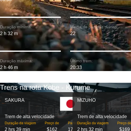
Duração mínima:
Média de partidas diárias:
2 h 32 m
22
Duração máxima:
Último trem:
2 h 46 m
20:33
Trens na rota Kobe - Kurume
SAKURA
MIZUHO
Trem de alta velocidade
Trem de alta velocidade
Duração da viagem
Preço de
Partidas
Duração da viagem
Preço d
2 hrs 39 min
$162
17
2 hrs 32 min
$169