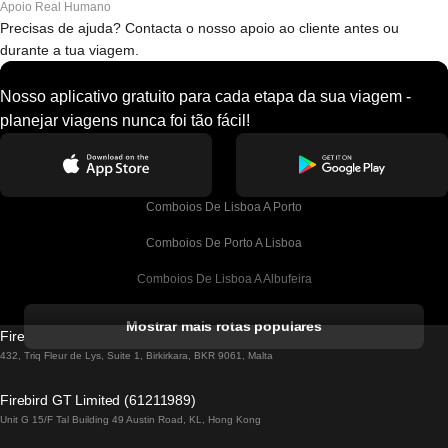
Apoio Real Humano
Precisas de ajuda? Contacta o nosso apoio ao cliente antes ou
durante a tua viagem.
Nosso aplicativo gratuito para cada etapa da sua viagem -
planejar viagens nunca foi tão fácil!
Comboios De Lisboa A Porto
Comboios De Porto A Lisboa
Comboios De Lisboa A Albufeira
Comboios De Albufeira A Lisboa
Mostrar mais rotas populares
Firebird GT Limited (OC 1451)
Comboios De Lisboa A Lagos
432, Triq Fleur de Lys, Suite 1, Birkirkara, BKR 9061, Malta
Comboios De Lagos A Lisboa
Firebird GT Limited (61211989)
Unit G 15/F Tal Building 49 Austin Road, KL, Hong Kong
Comboios De Lisboa A Madrid