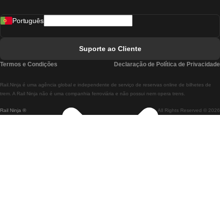
Comboios De Madrid A Lisboa
Português
Comboios De Lisboa A Faro
Comboios De Faro A Lisboa
Suporte ao Cliente
Comboios De Lisboa A Coimbra
Termos e Condições
Declaração de Política de Privacidade
Comboios De Coimbra A Lisboa
Rail.Ninja é uma agência global e independente de serviço de reservas online de bilhetes de
Comboios De Lisboa A Braga
trem. A Rail Ninja não é uma companhia ferroviária e não possui nem opera trens.
Rail Ninja ®
All Rights Reserved © 2026
Comboios De Braga A Lisboa
Comboios De Porto A Coimbra
Comboios De Coimbra A Porto
Comboios De Barcelona A Madrid
Comboios De Madrid A Barcelona
Comboios De Barcelona A Valência
Comboios De Valência A Barcelona