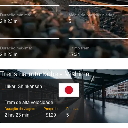
Duração mínima:
Média de partidas diárias:
2 h 23 m
5
Duração máxima:
Último trem:
2 h 23 m
17:34
Trens na rota Kobe - Mishima
Hikari Shinkansen
Trem de alta velocidade
Duração da viagem
Preço de
Partidas
2 hrs 23 min
$129
5