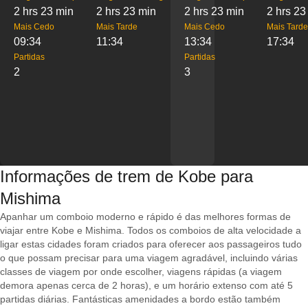
2 hrs 23 min
2 hrs 23 min
2 hrs 23 min
2 hrs 23
Mais Cedo
Mais Tarde
Mais Cedo
Mais Tarde
09:34
11:34
13:34
17:34
Partidas
Partidas
2
3
Informações de trem de Kobe para
Mishima
Apanhar um comboio moderno e rápido é das melhores formas de
viajar entre Kobe e Mishima. Todos os comboios de alta velocidade a
ligar estas cidades foram criados para oferecer aos passageiros tudo
o que possam precisar para uma viagem agradável, incluindo várias
classes de viagem por onde escolher, viagens rápidas (a viagem
demora apenas cerca de 2 horas), e um horário extenso com até 5
partidas diárias. Fantásticas amenidades a bordo estão também