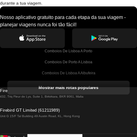
durante a tua viagem.
Nosso aplicativo gratuito para cada etapa da sua viagem -
planejar viagens nunca foi tão fácil!
Comboios De Lisboa A Porto
Comboios De Porto A Lisboa
Comboios De Lisboa A Albufeira
Comboios De Albufeira A Lisboa
Mostrar mais rotas populares
Firebird GT Limited (OC 1451)
Comboios De Lisboa A Lagos
432, Triq Fleur de Lys, Suite 1, Birkirkara, BKR 9061, Malta
Comboios De Lagos A Lisboa
Firebird GT Limited (61211989)
Unit G 15/F Tal Building 49 Austin Road, KL, Hong Kong
Comboios De Lisboa A Madrid
Comboios De Madrid A Lisboa