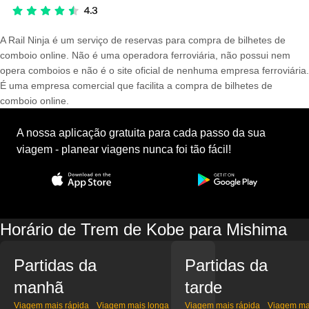
A Rail Ninja é um serviço de reservas para compra de bilhetes de
comboio online. Não é uma operadora ferroviária, não possui nem
opera comboios e não é o site oficial de nenhuma empresa ferroviária.
É uma empresa comercial que facilita a compra de bilhetes de
comboio online.
A nossa aplicação gratuita para cada passo da sua
viagem - planear viagens nunca foi tão fácil!
Horário de Trem de Kobe para Mishima
Partidas da
Partidas da
manhã
tarde
Viagem mais rápida
Viagem mais longa
Viagem mais rápida
Viagem ma