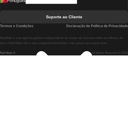
Português
Comboios De Lisboa A Faro
Comboios De Faro A Lisboa
Suporte ao Cliente
Comboios De Lisboa A Coimbra
Termos e Condições
Declaração de Política de Privacidade
Comboios De Coimbra A Lisboa
Rail.Ninja é uma agência global e independente de serviço de reservas online de bilhetes de
Comboios De Lisboa A Braga
trem. A Rail Ninja não é uma companhia ferroviária e não possui nem opera trens.
Rail Ninja ®
All Rights Reserved © 2026
Comboios De Braga A Lisboa
Comboios De Porto A Coimbra
Comboios De Coimbra A Porto
Comboios De Barcelona A Madrid
Comboios De Madrid A Barcelona
Comboios De Barcelona A Valência
Comboios De Valência A Barcelona
Comboios De Barcelona a Paris