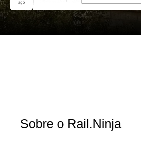
Reserva em grupo
ago
Sobre o Rail.Ninja