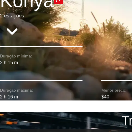
Konya
2 estações
Duração mínima:
2 h 15 m
Duração máxima:
Menor preço:
2 h 16 m
$40
T