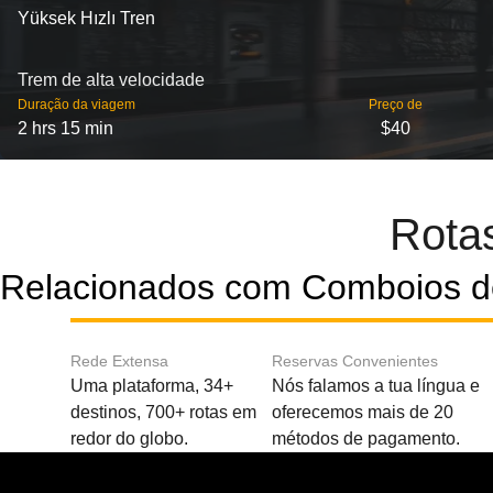
Yüksek Hızlı Tren
Trem de alta velocidade
Duração da viagem
Preço de
2 hrs 15 min
$40
Rota
Relacionados com Comboios d
Rede Extensa
Reservas Convenientes
Uma plataforma, 34+
Nós falamos a tua língua e
destinos, 700+ rotas em
oferecemos mais de 20
redor do globo.
métodos de pagamento.