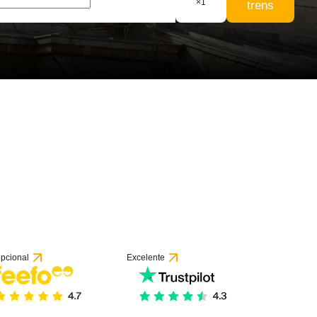
×
1
trens
6 avaliações
pcional
Excelente