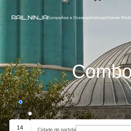
Europa
Ásia e Oceania
Américas
Oriente Médio
Comboi
De ida
De ida e volta
14
Cidade de partida