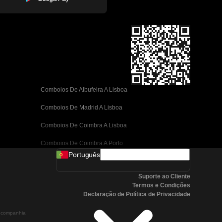
Comboios De Albufeira A Lisboa
Comboios De Madrid A Lisboa
Comboios De Coimbra A Lisboa
Comboios De Coimbra A Porto
Português
Comboios De Valência A Barcelona
Suporte ao Cliente
Comboios De Sevilha A Barcelona
Termos e Condições
Declaração de Política de Privacidade
Comboios De Málaga A Barcelona
a companhia
Comboios De Málaga A Madrid