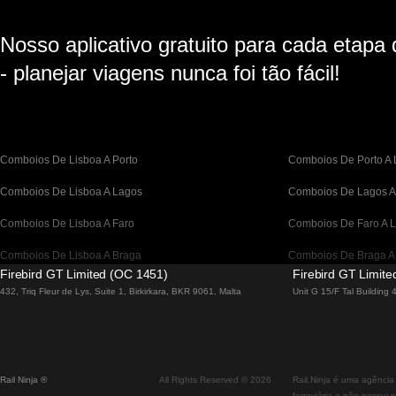
Nosso aplicativo gratuito para cada etapa
- planejar viagens nunca foi tão fácil!
Comboios De Lisboa A Porto
Comboios De Porto A 
Comboios De Lisboa A Lagos
Comboios De Lagos A
Comboios De Lisboa A Faro
Comboios De Faro A L
Comboios De Lisboa A Braga
Comboios De Braga A
Firebird GT Limited (OC 1451)
Firebird GT Limit
Comboios De Barcelona A Madrid
Comboios De Madrid 
432, Triq Fleur de Lys, Suite 1, Birkirkara, BKR 9061, Malta
Unit G 15/F Tal Building
Comboios De Barcelona a Paris
Comboios De Paris A 
Comboios De Barcelona A San Sebastian
Comboios De San Seb
Rail Ninja ®
All Rights Reserved © 2026
Rail.Ninja é uma agência
Comboios De Madrid A Sevilha
Comboios De Sevilha 
ferroviária e não possui 