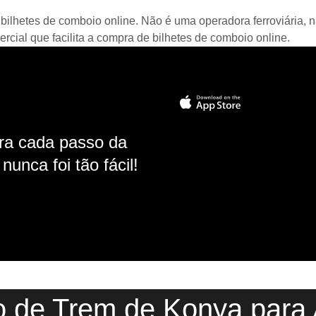
bilhetes de comboio online. Não é uma operadora ferroviária, n
ial que facilita a compra de bilhetes de comboio online.
ara cada passo da
unca foi tão fácil!
o de Trem de Konya para