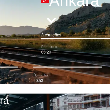
Ankara
3 estações
Primeiro trem:
06:20
Último trem:
20:53
ra