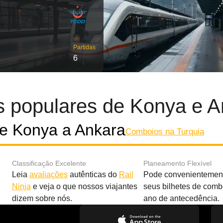
Partidas
6
s populares de Konya e A
e Konya a Ankara
Comboios na Turquia
Classificação Excelente
Planeamento Flexível
Leia
avaliações
autênticas do
Rail
Pode convenientement
Ninja
e veja o que nossos viajantes
seus bilhetes de com
dizem sobre nós.
ano de antecedência.