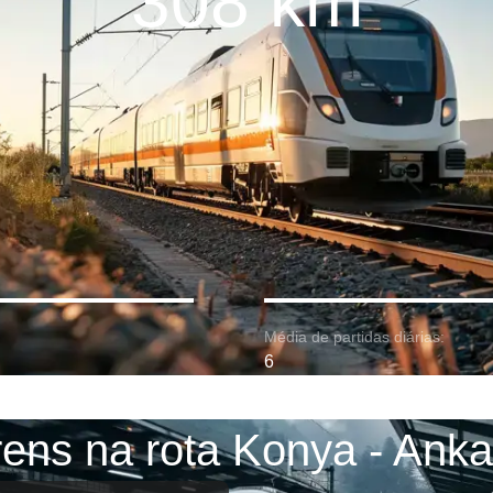
308 km
Média de partidas diárias:
6
rens na rota Konya - Anka