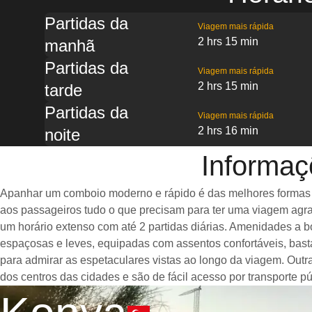
Partidas da
Viagem mais rápida
2 hrs 15 min
manhã
Partidas da
Viagem mais rápida
2 hrs 15 min
tarde
Partidas da
Viagem mais rápida
2 hrs 16 min
noite
Informaç
Apanhar um comboio moderno e rápido é das melhores formas de
aos passageiros tudo o que precisam para ter uma viagem agra
um horário extenso com até 2 partidas diárias. Amenidades a 
espaçosas e leves, equipadas com assentos confortáveis, ba
para admirar as espetaculares vistas ao longo da viagem. Outr
dos centros das cidades e são de fácil acesso por transporte pú