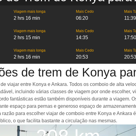
Viagem mais longa
Mais Cedo
Mais T
2 hrs 16 min
06:20
11:39
Viagem mais longa
Mais Cedo
Mais T
2 hrs 15 min
14:35
17:5
Viagem mais longa
Mais Cedo
Mais T
2 hrs 16 min
20:53
20:5
ões de trem de Konya pa
 viajar entre Konya e Ankara. Todos os comboio de alta veloc
dável, incluindo várias classes de viagem por onde escolher, 
bordo fantásticas estão também disponíveis durante a viagem.
stante espaço para pernas e generoso espaço de armazenament
a razão para escolher viajar de comboio entre Konya e Ankara é
blico, o que facilita bastante a circulação nas mesmas.