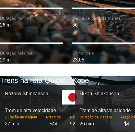
Duração mínima:
Média de partidas diárias:
26 m
66
Duração máxima:
Último trem:
29 m
23:05
Trens na rota Quioto - Kobe
Nozomi Shinkansen
Hikari Shinkansen
Trem de alta velocidade
Trem de alta velocidade
Duração da viagem
Preço de
Partidas
Duração da viagem
Preço d
27 min
$44
52
26 min
$41