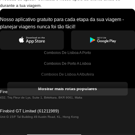
durante a tua viagem.
Nosso aplicativo gratuito para cada etapa da sua viagem -
planejar viagens nunca foi tão fácil!
Comboios De Lisboa A Porto
Comboios De Porto A Lisboa
Comboios De Lisboa A Albufeira
Comboios De Albufeira A Lisboa
Mostrar mais rotas populares
Firebird GT Limited (OC 1451)
Comboios De Lisboa A Lagos
432, Triq Fleur de Lys, Suite 1, Birkirkara, BKR 9061, Malta
Comboios De Lagos A Lisboa
Firebird GT Limited (61211989)
Unit G 15/F Tal Building 49 Austin Road, KL, Hong Kong
Comboios De Lisboa A Madrid
Comboios De Madrid A Lisboa