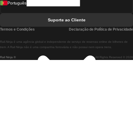
Português
Comboios De Lisboa A Faro
Comboios De Faro A Lisboa
Suporte ao Cliente
Comboios De Lisboa A Coimbra
Termos e Condições
Declaração de Política de Privacidade
Comboios De Coimbra A Lisboa
Rail.Ninja é uma agência global e independente de serviço de reservas online de bilhetes de
Comboios De Lisboa A Braga
trem. A Rail Ninja não é uma companhia ferroviária e não possui nem opera trens.
Rail Ninja ®
All Rights Reserved © 2026
Comboios De Braga A Lisboa
Comboios De Porto A Coimbra
Comboios De Coimbra A Porto
Comboios De Barcelona A Madrid
Comboios De Madrid A Barcelona
Comboios De Barcelona A Valência
Comboios De Valência A Barcelona
Comboios De Barcelona a Paris