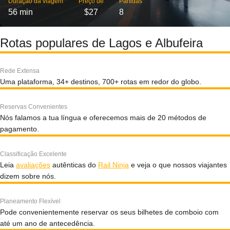
Duração da viagem
Preço de
Partidas
56 min
$27
8
Rotas populares de Lagos e Albufeira
Rede Extensa
Uma plataforma, 34+ destinos, 700+ rotas em redor do globo.
Reservas Convenientes
Nós falamos a tua língua e oferecemos mais de 20 métodos de
pagamento.
Classificação Excelente
Leia
avaliações
autênticas do
Rail Ninja
e veja o que nossos viajantes
dizem sobre nós.
Planeamento Flexível
Pode convenientemente reservar os seus bilhetes de comboio com
até um ano de antecedência.