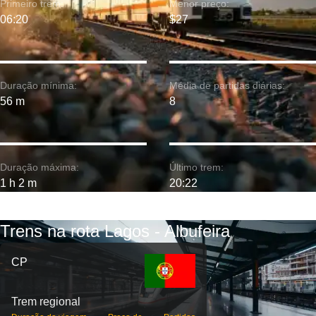
Primeiro trem:
Menor preço:
06:20
$27
Duração mínima:
Média de partidas diárias:
56 m
8
Duração máxima:
Último trem:
1 h 2 m
20:22
Trens na rota Lagos - Albufeira
CP
Trem regional