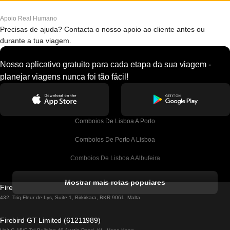
Apoio Real Humano
Precisas de ajuda? Contacta o nosso apoio ao cliente antes ou
durante a tua viagem.
Nosso aplicativo gratuito para cada etapa da sua viagem -
planejar viagens nunca foi tão fácil!
Comboios De Lisboa A Porto
Comboios De Porto A Lisboa
Comboios De Lisboa A Albufeira
Comboios De Albufeira A Lisboa
Mostrar mais rotas populares
Firebird GT Limited (OC 1451)
Comboios De Lisboa A Lagos
432, Triq Fleur de Lys, Suite 1, Birkirkara, BKR 9061, Malta
Comboios De Lagos A Lisboa
Firebird GT Limited (61211989)