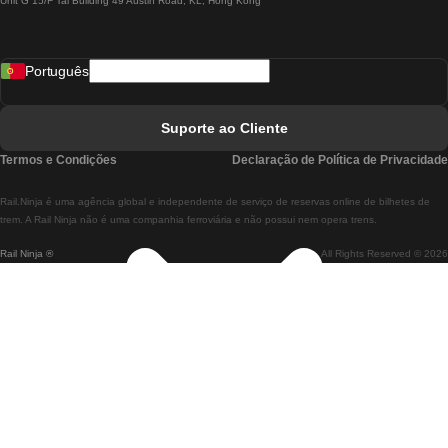
Unit G 15/F Tal Building 49 Austin Road, KL, Hong Kong
Comboios De Lisboa A Madrid
Comboios De Madrid A Lisboa
Português
Comboios De Lisboa A Faro
Comboios De Faro A Lisboa
Suporte ao Cliente
Comboios De Lisboa A Coimbra
Termos e Condições
Declaração de Política de Privacidade
Comboios De Coimbra A Lisboa
Rail.Ninja é uma agência global e independente de serviço de reservas online de bilhetes de
Comboios De Lisboa A Braga
trem. A Rail Ninja não é uma companhia ferroviária e não possui nem opera trens.
Rail Ninja ®
All Rights Reserved © 2026
Comboios De Braga A Lisboa
Comboios De Porto A Coimbra
Comboios De Coimbra A Porto
Comboios De Barcelona A Madrid
Comboios De Madrid A Barcelona
Comboios De Barcelona A Valência